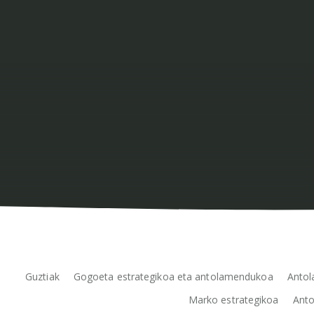
Guztiak
Gogoeta estrategikoa eta antolamendukoa
Antol
Marko estrategikoa
Anto