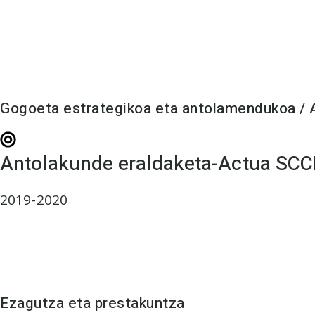
Gogoeta estrategikoa eta antolamendukoa / 
Antolakunde eraldaketa-Actua SCC
2019-2020
Ezagutza eta prestakuntza