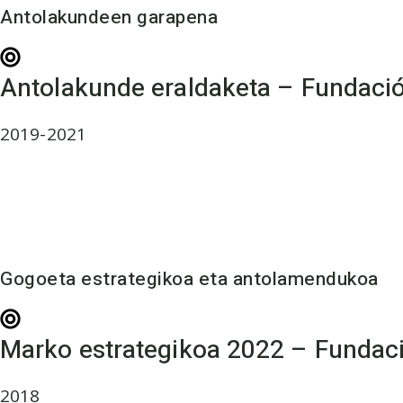
Antolakundeen garapena
Antolakunde eraldaketa – Fundac
2019-2021
Gogoeta estrategikoa eta antolamendukoa
Marko estrategikoa 2022 – Fundac
2018