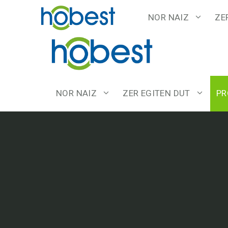
Edukira
NOR NAIZ
ZE
salto
egin
NOR NAIZ
ZER EGITEN DUT
PR