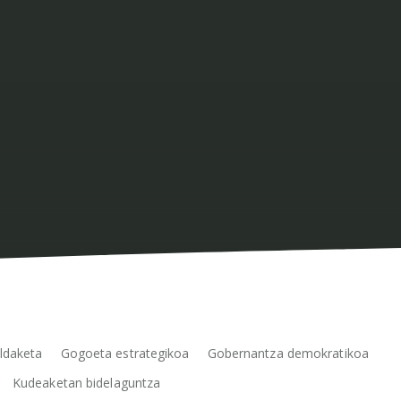
ldaketa
Gogoeta estrategikoa
Gobernantza demokratikoa
Kudeaketan bidelaguntza