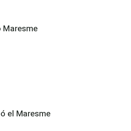
ió Maresme
ió el Maresme