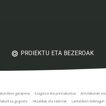
PROIEKTU ETA BEZEROAK
akundeen garapena
Ezagutza eta prestakuntza
Antolakunde era
lakuntza-gogoeta
Hitzaldiak eta tailerrak
Lantaldeen bidelagun