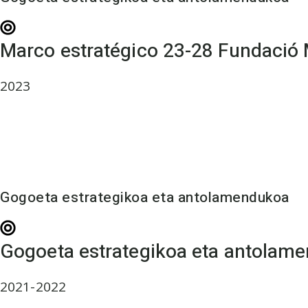
Marco estratégico 23-28 Fundació
2023
Gogoeta estrategikoa eta antolamendukoa
Gogoeta estrategikoa eta antolam
2021-2022