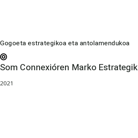
Gogoeta estrategikoa eta antolamendukoa
Som Connexióren Marko Estrategi
2021