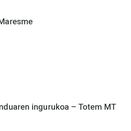
 Maresme
enduaren ingurukoa – Totem MT