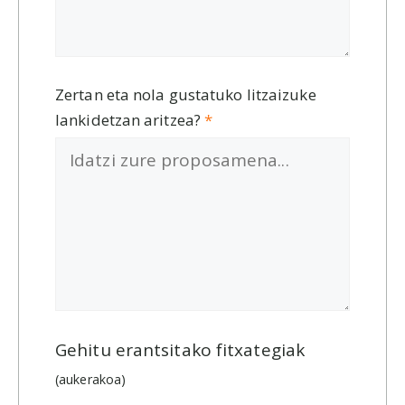
Zertan eta nola gustatuko litzaizuke
lankidetzan aritzea?
*
Gehitu erantsitako fitxategiak
(aukerakoa)