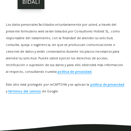
Los datos personales facilitados voluntariamente por usted, a través del
presente formulario web serán tratados por Consultores Hobest SL, como
responsable del tratamiento, con la finalidad de atender su solicitud,
consulta, queja o sugerencia, sin que se produzcan comunicaciones o
cesiones de datos y serán conservados durante los plazos necesarios para
atender su solicitud. Puede usted ejercer los derechos de acceso,
rectificación o supresión de sus datos y para ello obtendrá más información
al respecto, consultando nuestra
política de privacidad
.
Este sitio está protegido por reCAPTCHA y se aplican la
política de privacidad
y
términos del servicio
de Google.