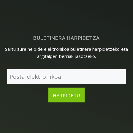
BULETINERA HARPIDETZA
Sartu zure helbide elektronikoa buletinera harpidetzeko eta
argitalpen berriak jasotzeko.