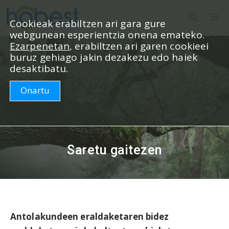
Edukira
M
salto
Cookieak erabiltzen ari gara gure
webgunean esperientzia onena emateko.
egin
Ezarpenetan
, erabiltzen ari garen cookieei
buruz gehiago jakin dezakezu edo haiek
desaktibatu.
Onartu
Saretu gaitezen
Antolakundeen eraldaketaren bidez