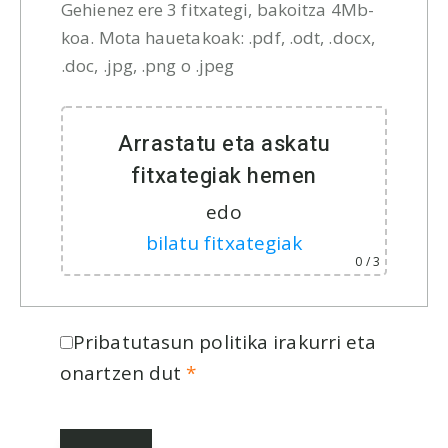
Gehienez ere 3 fitxategi, bakoitza 4Mb-
koa. Mota hauetakoak: .pdf, .odt, .docx,
.doc, .jpg, .png o .jpeg
Arrastatu eta askatu
fitxategiak hemen
edo
bilatu fitxategiak
0
/ 3
Pribatutasun politika irakurri eta
onartzen dut
*