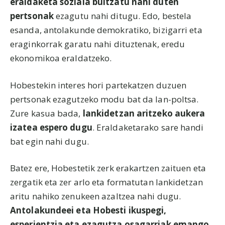
eraldaketa soziala bultzatu nahi duten
pertsonak
ezagutu nahi ditugu. Edo, bestela
esanda, antolakunde demokratiko, bizigarri eta
eraginkorrak garatu nahi dituztenak, eredu
ekonomikoa eraldatzeko.
Hobestekin interes hori partekatzen duzuen
pertsonak ezagutzeko modu bat da lan-poltsa.
Zure kasua bada,
lankidetzan aritzeko aukera
izatea espero dugu
. Eraldaketarako sare handi
bat egin nahi dugu.
Batez ere, Hobestetik zerk erakartzen zaituen eta
zergatik eta zer arlo eta formatutan lankidetzan
aritu nahiko zenukeen azaltzea nahi dugu.
Antolakundeei eta Hobesti ikuspegi,
esperientzia eta ezagutza osagarriak emango