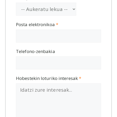
Posta elektronikoa
*
Telefono-zenbakia
Hobestekin loturiko interesak
*