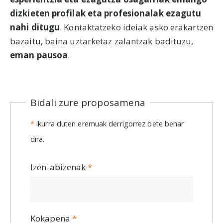
dizkieten profilak eta profesionalak ezagutu
nahi ditugu
. Kontaktatzeko ideiak asko erakartzen
bazaitu, baina uztarketaz zalantzak badituzu,
eman pausoa
.
Bidali zure proposamena
*
ikurra duten eremuak derrigorrez bete behar
dira.
Izen-abizenak
*
Kokapena
*