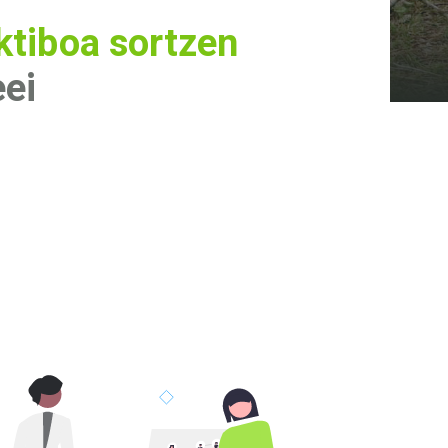
ktiboa sortzen
eei