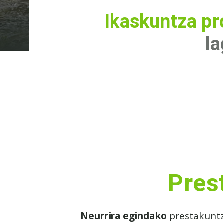
Ikaskuntza pr
la
Pres
Neurrira egindako
prestakunt