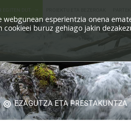
R EGITEN DUT
PROIEKTU ETA BEZEROAK
PARTEK
ure webgunean esperientzia onena emat
en cookieei buruz gehiago jakin dezake
EZAGUTZA ETA PRESTAKUNTZA