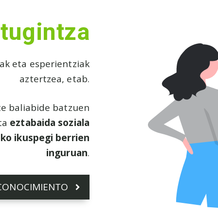
tugintza
ak eta esperientziak
aztertzea, etab.
te baliabide batzuen
ta
eztabaida soziala
ko ikuspegi berrien
inguruan
.
CONOCIMIENTO