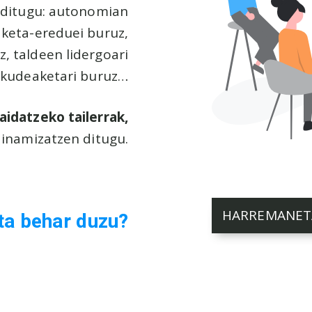
 ditugu: autonomian
aketa-ereduei buruz,
, taldeen lidergoari
 kudeaketari buruz…
idatzeko tailerrak,
dinamizatzen ditugu.
HARREMANETA
ta behar duzu?