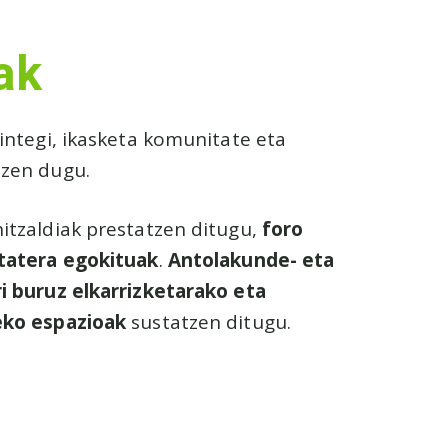
ak
mintegi, ikasketa komunitate eta
tzen dugu.
itzaldiak prestatzen ditugu,
foro
itatera egokituak
.
Antolakunde- eta
i buruz
elkarrizketarako eta
eko espazioak
sustatzen ditugu.