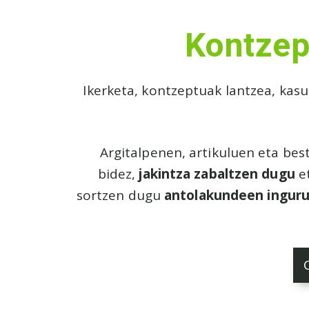
Kontzep
Ikerketa, kontzeptuak lantzea, kasu
Argitalpenen, artikuluen eta bes
bidez,
jakintza zabaltzen dugu
e
sortzen dugu
antolakundeen inguru