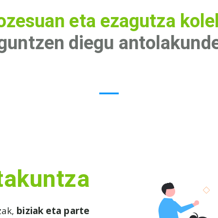
ozesuan eta ezagutza kole
guntzen diegu antolakund
takuntza
zak,
biziak eta parte