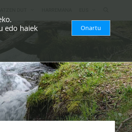
ATZEN DUT
HARREMANA
EUS
eko.
zu edo haiek
Onartu