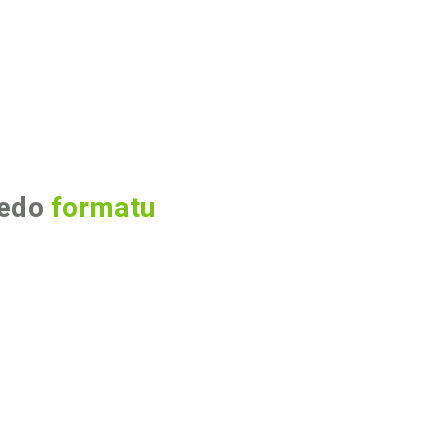
edo
formatu