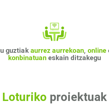
zu guztiak
aurrez aurrekoan
,
online
konbinatuan
eskain ditzakegu
Loturiko
proiektuak