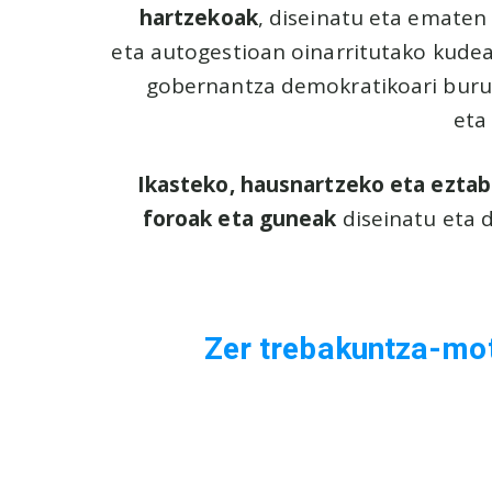
hartzekoak
, diseinatu eta ematen
eta autogestioan oinarritutako kude
gobernantza demokratikoari buruz
eta
Ikasteko, hausnartzeko eta eztaba
foroak eta guneak
diseinatu eta 
Zer trebakuntza-mo