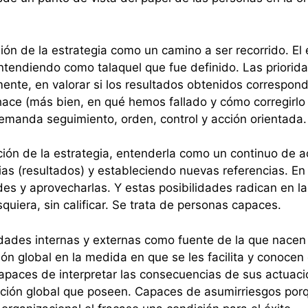
n de la estrategia como un camino a ser recorrido. El 
ntendiendo como talaquel que fue definido. Las priorid
mente, en valorar si los resultados obtenidos correspon
hace (más bien, en qué hemos fallado y cómo corregirl
demanda seguimiento, orden, control y acción orientada.
ción de la estrategia, entenderla como un continuo de ac
as (resultados) y estableciendo nuevas referencias. En
des y aprovecharlas. Y estas posibilidades radican en 
quiera, sin calificar. Se trata de personas capaces.
dades internas y externas como fuente de la que nacen 
n global en la medida en que se les facilita y conocen e
Capaces de interpretar las consecuencias de sus actuac
mación global que poseen. Capaces de asumirriesgos por