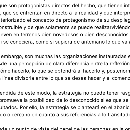
que son protagonistas directos del hecho, que tienen int
, que se enfrentan en directo a la realidad y que interpr
teriorizado el concepto de protagonismo de su despliegu
construible y de que solamente se puede realizarviviénd
ueven en terrenos bien novedosos o bien desconocidos p
 se conociera, como si supiera de antemano lo que va a
 embargo, son muchas las organizaciones instauradas en
de una percepción de clara diferencia entre la reflexión
cómo hacerlo, lo que se obtendrá al hacerlo y, posterior
 línea divisoria entre lo que se desea hacer y el comenz
endida de este modo, la estrategia no puede tener ras
promueve la posibilidad de lo desconocido si es que 
ultados. Por ello, la estrategia se planteará en el abanic
ido o cercano en cuanto a sus referencias a lo transitad
de un punto de vista del papel de las personas en la or