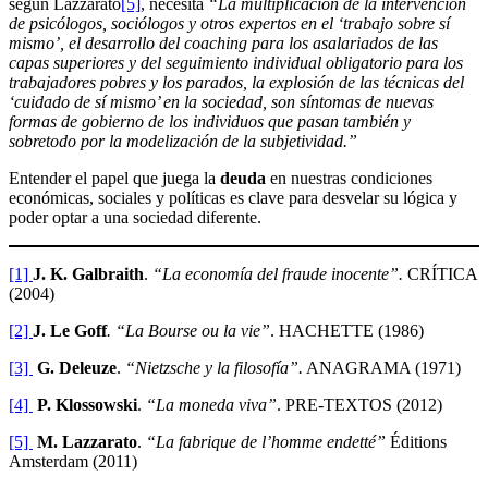
según Lazzarato
[5]
, necesita
“La multiplicación de la intervención
de psicólogos, sociólogos y otros expertos en el ‘trabajo sobre sí
mismo’, el desarrollo del coaching para los asalariados de las
capas superiores y del seguimiento individual obligatorio para los
trabajadores pobres y los parados, la explosión de las técnicas del
‘cuidado de sí mismo’ en la sociedad, son síntomas de nuevas
formas de gobierno de los individuos que pasan también y
sobretodo por la modelización de la subjetividad.”
Entender el papel que juega la
deuda
en nuestras condiciones
económicas, sociales y políticas es clave para desvelar su lógica y
poder optar a una sociedad diferente.
[1]
J. K. Galbraith
.
“La economía del fraude inocente”.
CRÍTICA
(2004)
[2]
J. Le Goff
. “La Bourse ou la vie”
. HACHETTE (1986)
[3]
G. Deleuze
.
“Nietzsche y la filosofía”.
ANAGRAMA (1971)
[4]
P. Klossowski
.
“La moneda viva”
. PRE-TEXTOS (2012)
[5]
M. Lazzarato
.
“La fabrique de l’homme endetté”
Éditions
Amsterdam (2011)