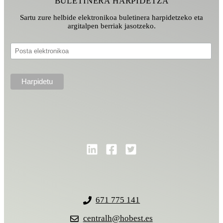
BULETINERA HARPIDETZA
Sartu zure helbide elektronikoa buletinera harpidetzeko eta
argitalpen berriak jasotzeko.
671 775 141
centralh@hobest.es