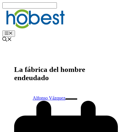
Edukira
salto
egin
Menu
La fábrica del hombre
endeudado
Alfonso Vázquez