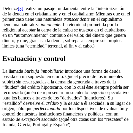
Deleuze
[3]
realiza un pasaje fundamental entre la “interiorización”
de la deuda en el cristianismo y en el capitalismo: Mientras que en el
primer caso tiene una naturaleza
transcendente
en el capitalismo
tiene una naturaleza
inmanente
. La eternidad prometida por la
religión al aceptar la carga de la culpa se trastoca en el capitalismo
en un “automovimiento” continuo del valor, del dinero que genera
dinero, y que, gracias a la deuda, sobrepasa siempre sus propios
límites (una “eternidad” terrenal, al fin y al cabo.)
Evaluación y control
La llamada
burbuja inmobiliaria
introduce una forma de deuda
basada en un supuesto temerario: Que el precio de los inmuebles
subiría sin cesar gracias a la demanda generada a través de la
“fluidez” del crédito hipotecario, con lo cual éste siempre podría ser
recuperado (amén de representar un suculento negocio especulativo
para los bancos a través de los “derivados” financieros). Su
“estallido” devuelve el
crédito
y la
deuda
a él asociada, a su lugar de
origen, sólo que
perfeccionada
por los dispositivos de evaluación y
control de nuestras instituciones financieras y políticas, con un
estado de excepción
asociado (¿qué otra cosas son los “rescates” de
Irlanda, Grecia, Portugal y España?).