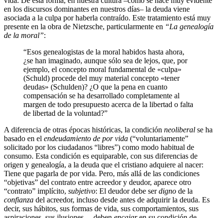
vida. De esta forma, en nuestra cultura –como se hace muy evidente
en los discursos dominantes en nuestros días– la deuda viene
asociada a la culpa por haberla contraído. Este tratamiento está muy
presente en la obra de Nietzsche, particularmente en
“La genealogía
de la moral”
:
“Esos genealogistas de la moral habidos hasta ahora,
¿se han imaginado, aunque sólo sea de lejos, que, por
ejemplo, el concepto moral fundamental de «culpa»
(Schuld) procede del muy material concepto «tener
deudas» (Schulden)? ¿O que la pena en cuanto
compensación se ha desarrollado completamente al
margen de todo presupuesto acerca de la libertad o falta
de libertad de la voluntad?”
A diferencia de otras épocas históricas, la condición
neoliberal
se ha
basado en el
endeudamiento de por vida
(“voluntariamente”
solicitado por los ciudadanos “libres”) como modo habitual de
consumo. Esta condición es equiparable, con sus diferencias de
origen y genealogía, a la deuda que el cristiano adquiere al nacer:
Tiene que pagarla de por vida. Pero, más allá de las condiciones
“objetivas” del contrato entre acreedor y deudor, aparece otro
“contrato” implícito,
subjetivo
: El deudor debe ser
digno
de la
confianza
del acreedor, incluso desde antes de adquirir la deuda. Es
decir, sus hábitos, sus formas de vida, sus comportamientos, sus
aspiraciones, sus ilusiones… deben
encajar
en su condición de