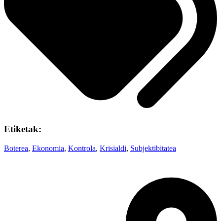
Etiketak:
Boterea
,
Ekonomia
,
Kontrola
,
Krisialdi
,
Subjektibitatea