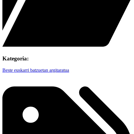
Kategoria:
Beste euskarri batzuetan argitaratua