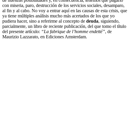
de nuestras posibilidades y, en consecuencia, tenemos que pagarlo
con miseria, paro, destrucción de los servicios sociales, desamparo,
al fin y al cabo. No voy a entrar aquí en las causas de esta crisis, que
ya tiene múltiples análisis mucho más acertados de los que yo
pudiera hacer, sino a referirme al concepto de
deuda
, siguiendo,
parcialmente, un libro de reciente publicación, del que tomo el título
del presente artículo:
“La fabrique de l’homme endetté”
, de
Maurizio Lazzarato, en Ediciones Amsterdam.