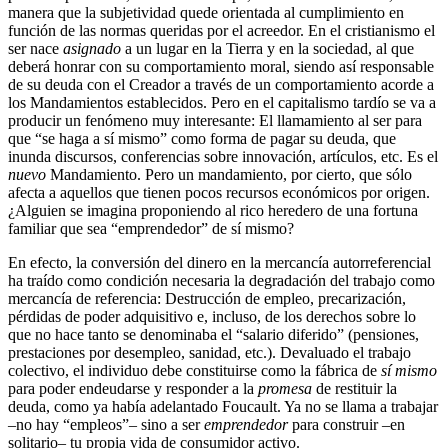
manera que la subjetividad quede orientada al cumplimiento en
función de las normas queridas por el acreedor. En el cristianismo el
ser nace
asignado
a un lugar en la Tierra y en la sociedad, al que
deberá honrar con su comportamiento moral, siendo así responsable
de su deuda con el Creador a través de un comportamiento acorde a
los Mandamientos establecidos. Pero en el capitalismo tardío se va a
producir un fenómeno muy interesante: El llamamiento al ser para
que “se haga a sí mismo” como forma de pagar su deuda, que
inunda discursos, conferencias sobre innovación, artículos, etc. Es el
nuevo
Mandamiento. Pero un mandamiento, por cierto, que sólo
afecta a aquellos que tienen pocos recursos económicos por origen.
¿Alguien se imagina proponiendo al rico heredero de una fortuna
familiar que sea “emprendedor” de sí mismo?
En efecto, la conversión del dinero en la mercancía autorreferencial
ha traído como condición necesaria la degradación del trabajo como
mercancía de referencia: Destrucción de empleo, precarización,
pérdidas de poder adquisitivo e, incluso, de los derechos sobre lo
que no hace tanto se denominaba el “salario diferido” (pensiones,
prestaciones por desempleo, sanidad, etc.). Devaluado el trabajo
colectivo, el individuo debe constituirse como la fábrica de
sí mismo
para poder endeudarse y responder a la
promesa
de restituir la
deuda, como ya había adelantado Foucault. Ya no se llama a trabajar
–no hay “empleos”– sino a ser
emprendedor
para construir –en
solitario– tu propia vida de consumidor activo.