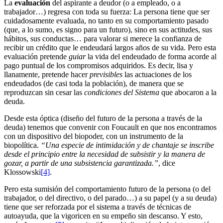
La
evaluación
del aspirante a deudor (o a empleado, o a
trabajador…) regresa con toda su fuerza: La persona tiene que ser
cuidadosamente evaluada, no tanto en su comportamiento pasado
(que, a lo sumo, es signo para un futuro), sino en sus actitudes, sus
hábitos, sus conductas… para valorar si merece la confianza de
recibir un crédito que le endeudará largos años de su vida. Pero esta
evaluación pretende
guiar
la vida del endeudado de forma acorde al
pago puntual de los compromisos adquiridos. Es decir, lisa y
llanamente, pretende hacer
previsibles
las actuaciones de los
endeudados (de casi toda la población), de manera que se
reproduzcan sin cesar las
condiciones del Sistema
que abocaron a la
deuda.
Desde esta óptica (diseño del futuro de la persona a través de la
deuda) tenemos que convenir con Foucault en que nos encontramos
con un dispositivo del biopoder, con un instrumento de la
biopolítica.
“Una especie de intimidación y de chantaje se inscribe
desde el principio entre la necesidad de subsistir y la manera de
gozar, a partir de una subsistencia garantizada.”
, dice
Klossowski
[4]
.
Pero esta sumisión del comportamiento futuro de la persona (o del
trabajador, o del directivo, o del parado…) a su papel (y a su deuda)
tiene que ser reforzada por el sistema a través de técnicas de
autoayuda, que la vigoricen en su empeño sin descanso. Y esto,