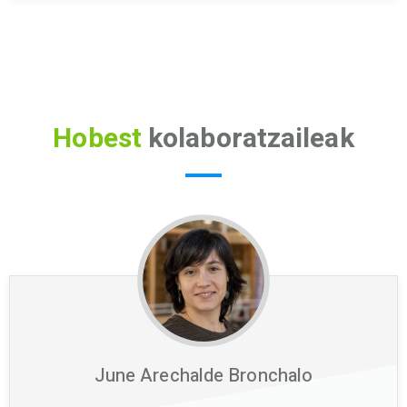
Hobest
kolaboratzaileak
June Arechalde Bronchalo