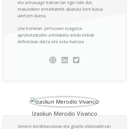
eta artisauago batean lan egin nahi dut,
erakundeen errealitatetik abiatuta bere burua
ulertzen duena.
Une honetan, pertsonen ezagutza
aprobetxatzeko antolaketa-eredu irekiak
definitzean datza nire esku-hartzea.
Izaskun Merodio Vivanco
Genero-berdintasunean eta gizarte-ekintzailetzan