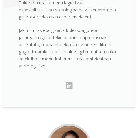
Talde eta erakundeen laguntzan
espezializatutako soziologoa naiz, ikerketan eta
gizarte-eraldaketan esperientzia dut.
Jakin-minak eta gizarte bidezkoago eta
jasangarriago batekin dudan konpromisoak
bultzatuta, teoria eta ekintza uztartzen dituen
gogoeta-praktika baten alde egiten dut, erronka
kolektiboei modu koherente eta kontzientean
aurre egiteko.