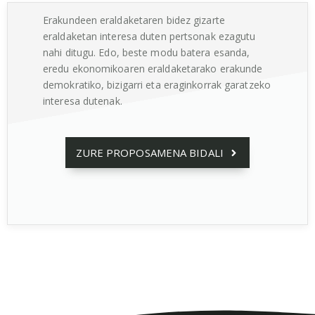
Erakundeen eraldaketaren bidez gizarte
eraldaketan interesa duten pertsonak ezagutu
nahi ditugu. Edo, beste modu batera esanda,
eredu ekonomikoaren eraldaketarako erakunde
demokratiko, bizigarri eta eraginkorrak garatzeko
interesa dutenak.
ZURE PROPOSAMENA BIDALI