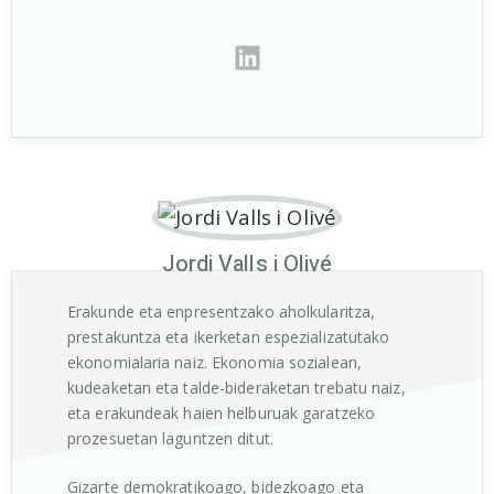
Jordi Valls i Olivé
Erakunde eta enpresentzako aholkularitza,
prestakuntza eta ikerketan espezializatutako
ekonomialaria naiz. Ekonomia sozialean,
kudeaketan eta talde-bideraketan trebatu naiz,
eta erakundeak haien helburuak garatzeko
prozesuetan laguntzen ditut.
Gizarte demokratikoago, bidezkoago eta