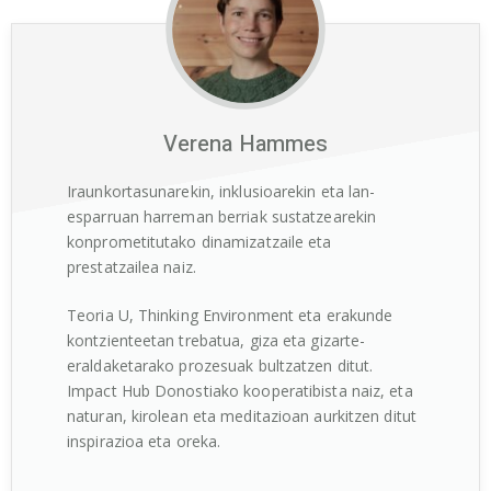
Verena Hammes
Iraunkortasunarekin, inklusioarekin eta lan-
esparruan harreman berriak sustatzearekin
konprometitutako dinamizatzaile eta
prestatzailea naiz.
Teoria U, Thinking Environment eta erakunde
kontzienteetan trebatua, giza eta gizarte-
eraldaketarako prozesuak bultzatzen ditut.
Impact Hub Donostiako kooperatibista naiz, eta
naturan, kirolean eta meditazioan aurkitzen ditut
inspirazioa eta oreka.