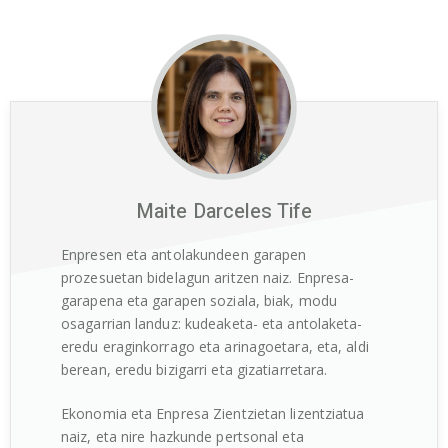
Maite Darceles Tife
Enpresen eta antolakundeen garapen
prozesuetan bidelagun aritzen naiz. Enpresa-
garapena eta garapen soziala, biak, modu
osagarrian landuz: kudeaketa- eta antolaketa-
eredu eraginkorrago eta arinagoetara, eta, aldi
berean, eredu bizigarri eta gizatiarretara.
Ekonomia eta Enpresa Zientzietan lizentziatua
naiz, eta nire hazkunde pertsonal eta