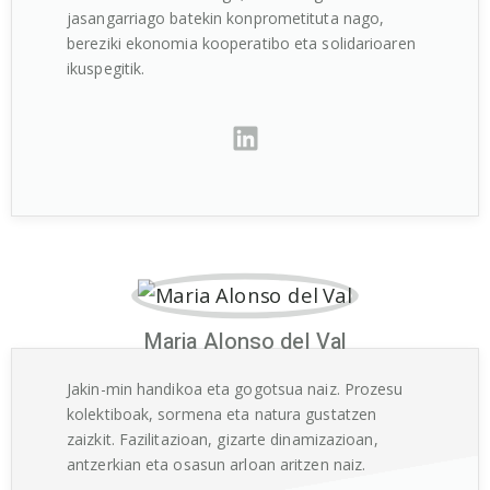
jasangarriago batekin konprometituta nago,
bereziki ekonomia kooperatibo eta solidarioaren
ikuspegitik.
Maria Alonso del Val
Jakin-min handikoa eta gogotsua naiz. Prozesu
kolektiboak, sormena eta natura gustatzen
zaizkit. Fazilitazioan, gizarte dinamizazioan,
antzerkian eta osasun arloan aritzen naiz.