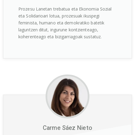
Prozesu Lanetan trebatua eta Ekonomia Sozial
eta Solidarioari lotua, prozesuak ikuspegi
feminista, humano eta demokratiko batetik
laguntzen ditut, ingurune kontzienteago,
koherenteago eta bizigarriagoak sustatuz.
Carme Sáez Nieto