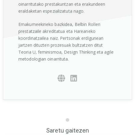
oinarritutako prestakuntzan eta erakundeen
eraldaketan espezializatuta nago.
Emakumeekineko bazkidea, Belbin Rollen
prestatzaile akreditatua eta Hareaneko
koordinatzailea naiz. Pertsonak erdigunean
jartzen dituzten prozesuak bultzatzen ditut
Teoria U, feminismoa, Design Thinking eta agile
metodologian oinarrituta.
Saretu gaitezen