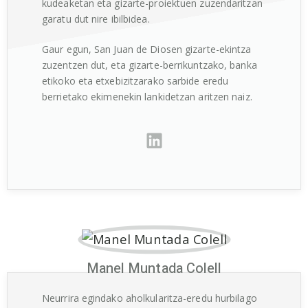
kudeaketan eta gizarte-proiektuen zuzendaritzan
garatu dut nire ibilbidea.
Gaur egun, San Juan de Diosen gizarte-ekintza
zuzentzen dut, eta gizarte-berrikuntzako, banka
etikoko eta etxebizitzarako sarbide eredu
berrietako ekimenekin lankidetzan aritzen naiz.
Manel Muntada Colell
Neurrira egindako aholkularitza-eredu hurbilago