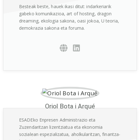
Besteak beste, hauek ikasi ditut: indarkeriarik
gabeko komunikazioa, art of hosting, dragon
dreaming, ekologia sakona, oasi jokoa, U teoria,
demokrazia sakona eta foruma.
Oriol Bota i Arqué
ESADEko Enpresen Administrazio eta
Zuzendaritzan lizentziatua eta ekonomia
sozialean espezializatua, aholkularitzan, finantza-