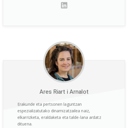
Ares Riart i Arnalot
Erakunde eta pertsonen laguntzan
espezializatutako dinamizatzailea naiz,
elkarrizketa, eraldaketa eta talde-lana ardatz
dituena.