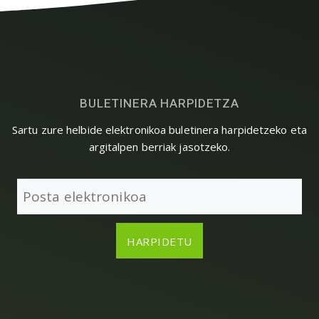
BULETINERA HARPIDETZA
Sartu zure helbide elektronikoa buletinera harpidetzeko eta
argitalpen berriak jasotzeko.