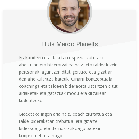
Lluís Marco Planells
Erakundeen eraldaketan espezializatutako
aholkulari eta bideratzailea naiz, eta taldeak zein
pertsonak laguntzen ditut gertuko eta gizatiar
den aholkularitza batetik. Oinarri kontzeptuala,
coachinga eta taldeen bideraketa uztartzen ditut
aldaketak eta gatazkak modu eraikitzailean
kudeatzeko.
Bideetako ingeniaria naiz, coach ziurtatua eta
talde-bideraketan trebatua, eta gizarte
bidezkoago eta demokratikoago batekin
konprometituta nago.