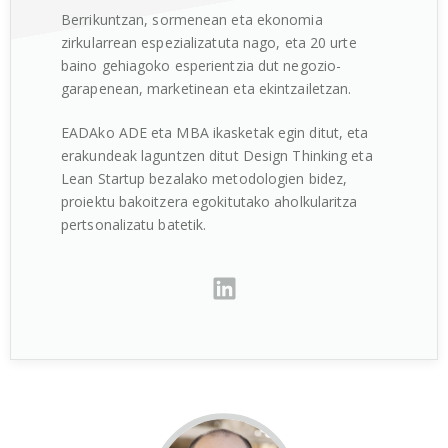
Berrikuntzan, sormenean eta ekonomia
zirkularrean espezializatuta nago, eta 20 urte
baino gehiagoko esperientzia dut negozio-
garapenean, marketinean eta ekintzailetzan.
EADAko ADE eta MBA ikasketak egin ditut, eta
erakundeak laguntzen ditut Design Thinking eta
Lean Startup bezalako metodologien bidez,
proiektu bakoitzera egokitutako aholkularitza
pertsonalizatu batetik.