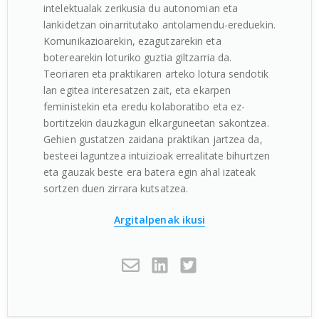
intelektualak zerikusia du autonomian eta
lankidetzan oinarritutako antolamendu-ereduekin.
Komunikazioarekin, ezagutzarekin eta
boterearekin loturiko guztia giltzarria da.
Teoriaren eta praktikaren arteko lotura sendotik
lan egitea interesatzen zait, eta ekarpen
feministekin eta eredu kolaboratibo eta ez-
bortitzekin dauzkagun elkarguneetan sakontzea.
Gehien gustatzen zaidana praktikan jartzea da,
besteei laguntzea intuizioak errealitate bihurtzen
eta gauzak beste era batera egin ahal izateak
sortzen duen zirrara kutsatzea.
Argitalpenak ikusi