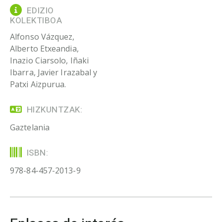
EDIZIO
KOLEKTIBOA
Alfonso Vázquez,
Alberto Etxeandia,
Inazio Ciarsolo, Iñaki
Ibarra, Javier Irazabal y
Patxi Aizpurua.
HIZKUNTZAK:
Gaztelania
ISBN:
978-84-457-2013-9