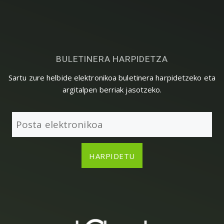
BULETINERA HARPIDETZA
Sartu zure helbide elektronikoa buletinera harpidetzeko eta
argitalpen berriak jasotzeko.