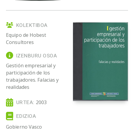
KOLEKTIBOA
Equipo de Hobest
Consultores
IZENBURU OSOA
Gestión empresarial y
participación de los
trabajadores. Falacias y
realidades
URTEA:
2003
EDIZIOA
Gobierno Vasco