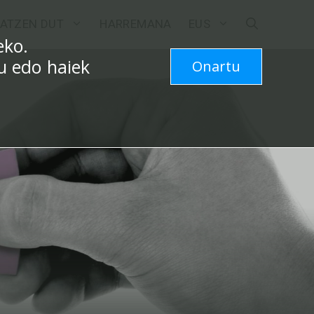
ATZEN DUT
HARREMANA
EUS
eko.
zu edo haiek
Onartu