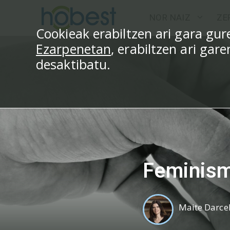
Edukira
NOR NAIZ
ZE
salto
Cookieak erabiltzen ari gara g
egin
Ezarpenetan
, erabiltzen ari gar
desaktibatu.
Feminism
Maite Darce