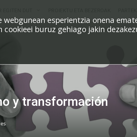
R EGITEN DUT
PROIEKTU ETA BEZEROAK
PARTEK
ure webgunean esperientzia onena emat
en cookieei buruz gehiago jakin dezake
o y transformación
les