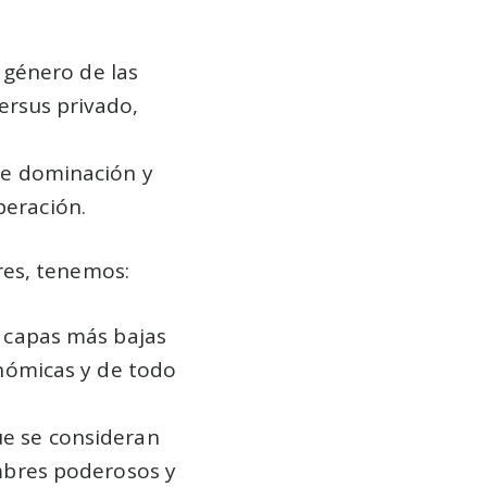
y género de las
versus privado,
de dominación y
peración.
res, tenemos:
s capas más bajas
onómicas y de todo
ue se consideran
ombres poderosos y