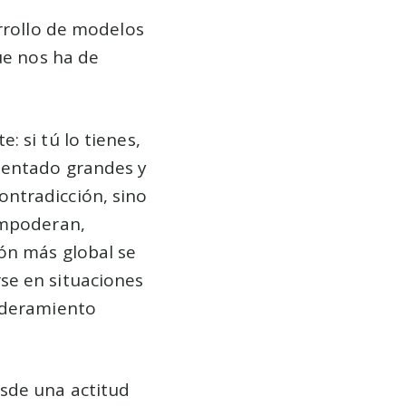
arrollo de modelos
ue nos ha de
 si tú lo tienes,
mentado grandes y
ntradicción, sino
empoderan,
ón más global se
se en situaciones
poderamiento
sde una actitud