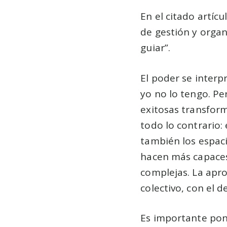
En el citado artíc
de gestión y organ
guiar”.
El poder se interp
yo no lo tengo. P
exitosas transfor
todo lo contrario
también los espac
hacen más capaces
complejas. La apr
colectivo, con el 
Es importante pon