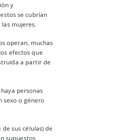
ión y
 estos se cubrían
 las mujeres.
nos operan, muchas
 los efectos que
truida a partir de
e haya personas
n sexo o género
de sus células) de
on supuestos