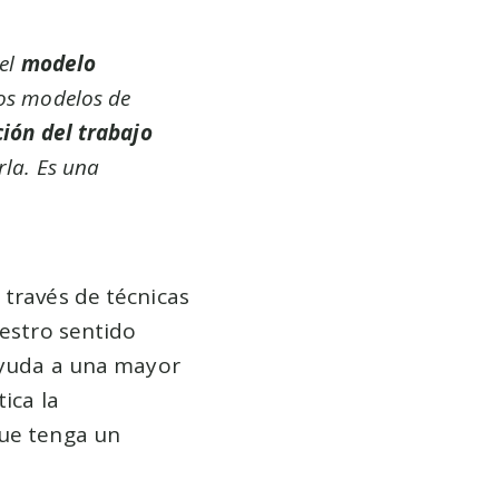
del
modelo
los modelos de
ión del trabajo
rla. Es una
 través de técnicas
uestro sentido
 ayuda a una mayor
ica la
que tenga un