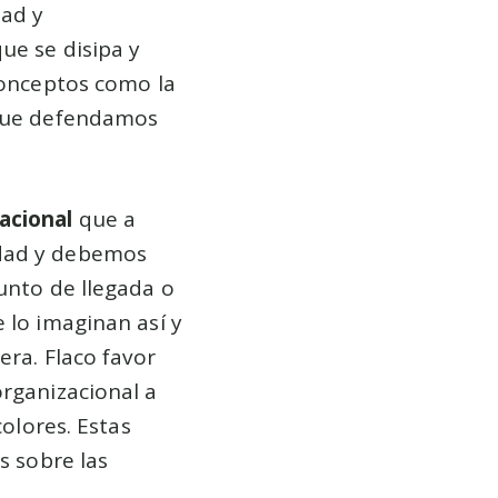
dad y
ue se disipa y
 conceptos como la
 que defendamos
zacional
que a
idad y debemos
unto de llegada o
 lo imaginan así y
era. Flaco favor
organizacional a
colores. Estas
s sobre las