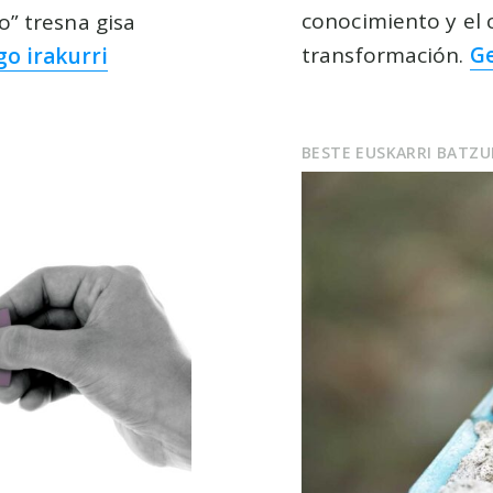
conocimiento y el 
o” tresna gisa
transformación.
Ge
o irakurri
BESTE EUSKARRI BATZ