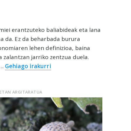
iei erantzuteko baliabideak eta lana
ma da. Ez da beharbada burura
onomiaren lehen definizioa, baina
a zalantzan jarriko zentzua duela.
 …
Gehiago irakurri
UETAN ARGITARATUA