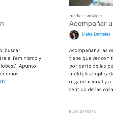
2022ko urtarrilak 27
ón
Acompañar un
Maite Darceles
o: buscar
Acompañar a las o
tre el feminismo y
tiene que ver con 
 Hobest). Apunto
por parte de las pe
 podemos
múltiples implicacio
rri
organizacional y a 
sentido de las cos
BLOG SARRERA