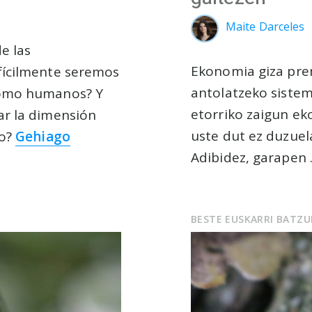
Maite Darceles
e las
Ekonomia giza prem
fícilmente seremos
antolatzeko siste
como humanos? Y
etorriko zaigun ek
ar la dimensión
uste dut ez duzuel
to?
Gehiago
Adibidez, garapen
BESTE EUSKARRI BATZ