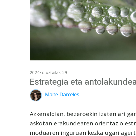
2024ko uztailak 29
Estrategia eta antolakunde
Maite Darceles
Azkenaldian, bezeroekin izaten ari gar
askotan erakundearen orientazio estr
moduaren inguruan kezka ugari agertz