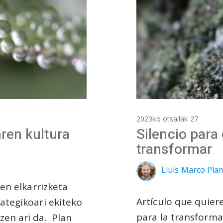
2023ko otsailak 27
aren kultura
Silencio para
transformar
Lluís Marco Plan
en elkarrizketa
Artículo que quier
ategikoari ekiteko
para la transformac
en ari da. Plan