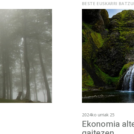
BESTE EUSKARRI BATZ
2024ko urriak 25
Ekonomia alt
gaitezen