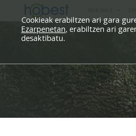
Edukira
NOR NAIZ
ZE
salto
Cookieak erabiltzen ari gara g
egin
Ezarpenetan
, erabiltzen ari gar
desaktibatu.