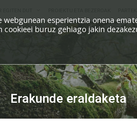
R EGITEN DUT
PROIEKTU ETA BEZEROAK
PARTEK
ure webgunean esperientzia onena emat
en cookieei buruz gehiago jakin dezake
Erakunde eraldaketa