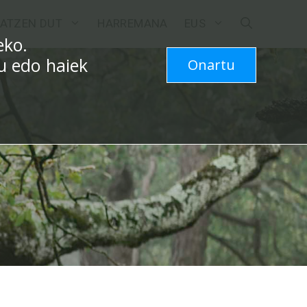
ATZEN DUT
HARREMANA
EUS
eko.
zu edo haiek
Onartu