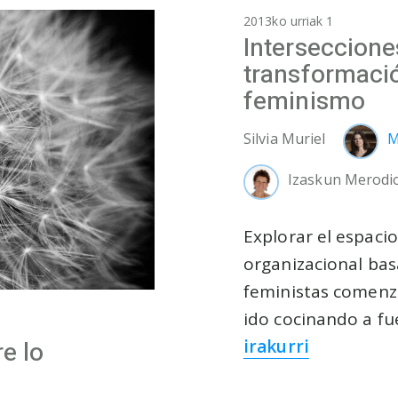
2013ko urriak 1
Interseccione
transformació
feminismo
Silvia Muriel
M
Izaskun Merodi
Explorar el espaci
organizacional bas
feministas comenz
ido cocinando a fue
irakurri
e lo