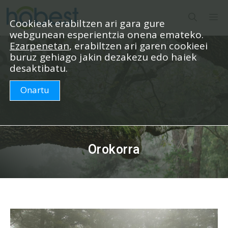
Edukira
M
salto
Cookieak erabiltzen ari gara gure
webgunean esperientzia onena emateko.
egin
Ezarpenetan
, erabiltzen ari garen cookieei
buruz gehiago jakin dezakezu edo haiek
desaktibatu.
Onartu
Orokorra