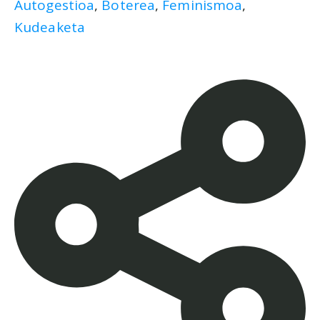
Autogestioa
,
Boterea
,
Feminismoa
,
Kudeaketa