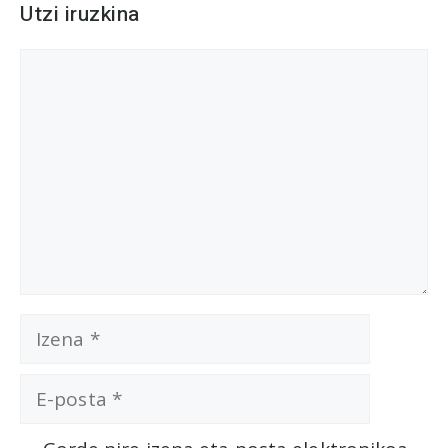
Utzi iruzkina
Iruzkina
Izena
E-
posta