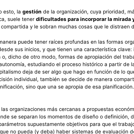
 esto, la
gestión
de la organización, cuya prioridad, má
ica, suele tener
dificultades para incorporar la mirada 
ión compartida y le sobran muchas cosas que le distraen 
anera puede tener raíces profundas en las formas orga
sde sus inicios, y que tienen una característica clave: i
o, dicho de otro modo, formas de apropiación del trabaj
tonomía, estudiando el proceso histórico a partir de la 
 capitalismo deja de ser algo que hago en función de lo
cisión individual, también se decide de manera compar
anificación, sino que una se apropia de esa planificación.
o las organizaciones más cercanas a propuestas económi
de se separan los momentos de diseño o definición, d
 parámetros supuestamente objetivos para que el traba
s que no pueda (y deba) haber sistemas de evaluación d