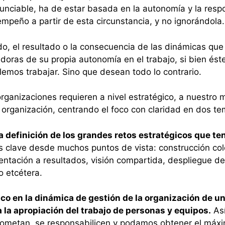
enunciable, ha de estar basada en la autonomía y la res
mpeño a partir de esta circunstancia, y no ignorándola.
o, el resultado o la consecuencia de las dinámicas que
doras de su propia autonomía en el trabajo, si bien ést
emos trabajar. Sino que desean todo lo contrario.
 organizaciones requieren a nivel estratégico, a nuestro
 organización, centrando el foco con claridad en dos te
a definición de los grandes retos estratégicos que te
es clave desde muchos puntos de vista: construcción col
entación a resultados, visión compartida, despliegue del
o etcétera.
ico en la dinámica de gestión de la organización de
 la apropiación del trabajo de personas y equipos.
Así
rometan, se responsabilicen y podamos obtener el máxim