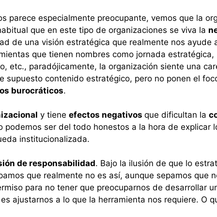
os parece especialmente preocupante, vemos que la or
abitual que en este tipo de organizaciones se viva la
ne
idad de una visión estratégica que realmente nos ayude a
ientas que tienen nombres como jornada estratégica, pl
, etc., paradójicamente, la organización siente una car
 supuesto contenido estratégico, pero no ponen el foco 
os burocráticos
.
nizacional
y tiene
efectos negativos
que dificultan la
c
 no podemos ser del todo honestos a la hora de explicar
da institucionalizada.
sión de responsabilidad
. Bajo la ilusión de que lo estr
pamos que realmente no es así, aunque sepamos que no
ermiso para no tener que preocuparnos de desarrollar un
es ajustarnos a lo que la herramienta nos requiere. O q