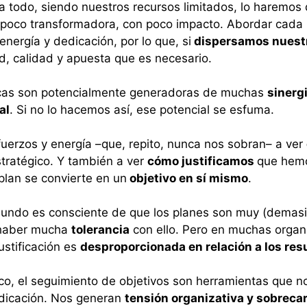
a todo, siendo nuestros recursos limitados, lo haremos
l, poco transformadora, con poco impacto. Abordar cada
nergía y dedicación, por lo que, si
dispersamos nuest
d, calidad y apuesta que es necesario.
icas son potencialmente generadoras de muchas
sinerg
al
. Si no lo hacemos así, ese potencial se esfuma.
uerzos y energía –que, repito, nunca nos sobran– a ver
stratégico. Y también a ver
cómo justificamos
que hemo
 plan se convierte en un
objetivo en sí mismo
.
 mundo es consciente de que los planes son muy (demas
a haber mucha
tolerancia
con ello. Pero en muchas orga
justificación es
desproporcionada en relación a los res
gico, el seguimiento de objetivos son herramientas que 
dicación. Nos generan
tensión organizativa y sobreca