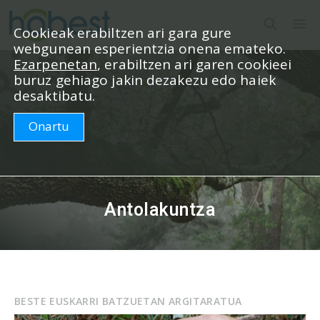
Edukira
M
salto
Cookieak erabiltzen ari gara gure
webgunean esperientzia onena emateko.
egin
Ezarpenetan
, erabiltzen ari garen cookieei
buruz gehiago jakin dezakezu edo haiek
desaktibatu.
Onartu
Antolakuntza
BESTE EUSKARRI BATZUETAN ARGITARATUA