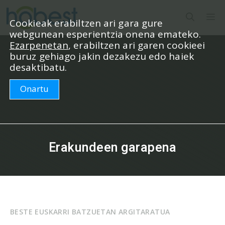
Edukira
M
salto
Cookieak erabiltzen ari gara gure
webgunean esperientzia onena emateko.
egin
Ezarpenetan
, erabiltzen ari garen cookieei
buruz gehiago jakin dezakezu edo haiek
desaktibatu.
Onartu
Erakundeen garapena
BESTE EUSKARRI BATZUETAN ARGITARATUA