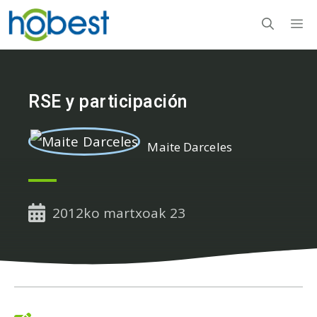
Edukira
M
salto
egin
RSE y participación
Maite Darceles
2012ko martxoak 23