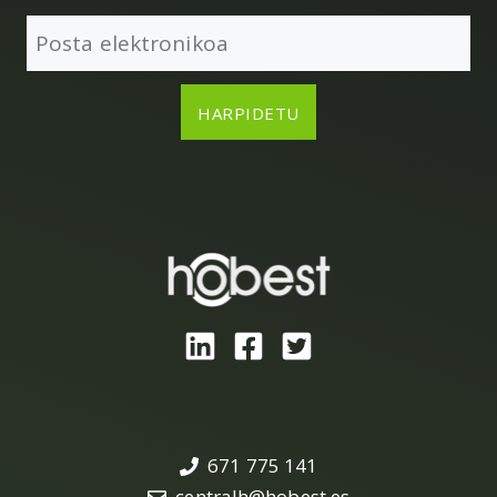
671 775 141
centralh@hobest.es