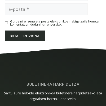
E-
posta
Gorde nire izena eta posta elektronikoa nabigatzaile honetan
komentatzen dudan hurrengorako.
BULETINERA HARPIDETZA
Sartu zure helbide elektronikoa buletinera harpidetzeko eta
argitalpen berriak jasotzeko.