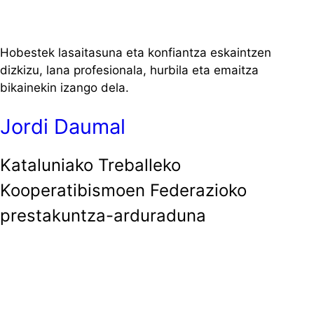
Hobestek lasaitasuna eta konfiantza eskaintzen
dizkizu, lana profesionala, hurbila eta emaitza
bikainekin izango dela.
Jordi Daumal
Kataluniako Treballeko
Kooperatibismoen Federazioko
prestakuntza-arduraduna