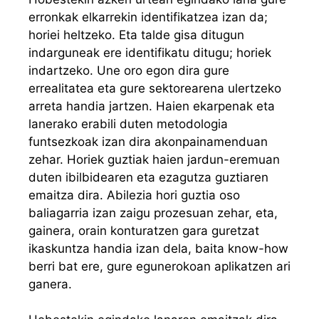
erronkak elkarrekin identifikatzea izan da;
horiei heltzeko. Eta talde gisa ditugun
indarguneak ere identifikatu ditugu; horiek
indartzeko. Une oro egon dira gure
errealitatea eta gure sektorearena ulertzeko
arreta handia jartzen. Haien ekarpenak eta
lanerako erabili duten metodologia
funtsezkoak izan dira akonpainamenduan
zehar. Horiek guztiak haien jardun-eremuan
duten ibilbidearen eta ezagutza guztiaren
emaitza dira. Abilezia hori guztia oso
baliagarria izan zaigu prozesuan zehar, eta,
gainera, orain konturatzen gara guretzat
ikaskuntza handia izan dela, baita know-how
berri bat ere, gure egunerokoan aplikatzen ari
ganera.