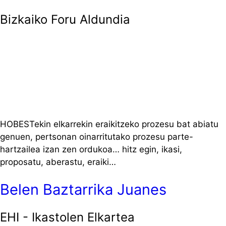
Bizkaiko Foru Aldundia
HOBESTekin elkarrekin eraikitzeko prozesu bat abiatu
genuen, pertsonan oinarritutako prozesu parte-
hartzailea izan zen ordukoa… hitz egin, ikasi,
proposatu, aberastu, eraiki…
Belen Baztarrika Juanes
EHI - Ikastolen Elkartea