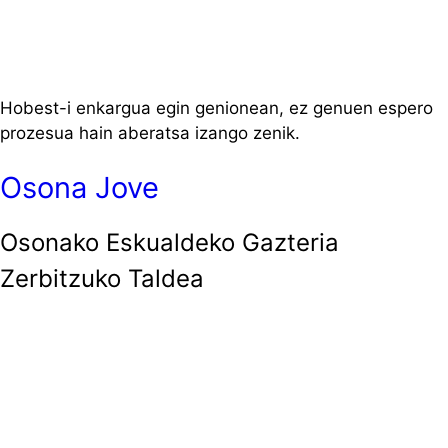
Hobest-i enkargua egin genionean, ez genuen espero
prozesua hain aberatsa izango zenik.
Osona Jove
Osonako Eskualdeko Gazteria
Zerbitzuko Taldea