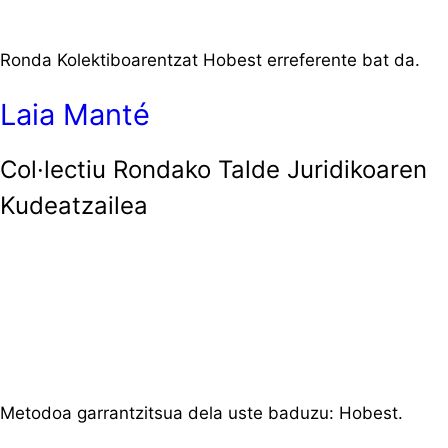
Ronda Kolektiboarentzat Hobest erreferente bat da.
Laia Manté
Col·lectiu Rondako Talde Juridikoaren
Kudeatzailea
Metodoa garrantzitsua dela uste baduzu: Hobest.