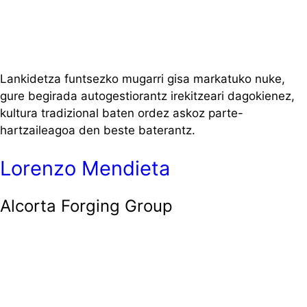
Lankidetza funtsezko mugarri gisa markatuko nuke,
gure begirada autogestiorantz irekitzeari dagokienez,
kultura tradizional baten ordez askoz parte-
hartzaileagoa den beste baterantz.
Lorenzo Mendieta
Alcorta Forging Group