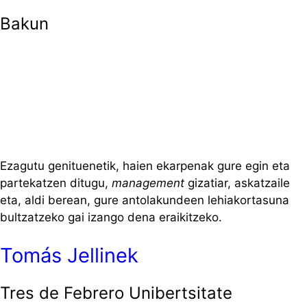
Bakun
Ezagutu genituenetik, haien ekarpenak gure egin eta
partekatzen ditugu,
management
gizatiar, askatzaile
eta, aldi berean, gure antolakundeen lehiakortasuna
bultzatzeko gai izango dena eraikitzeko.
Tomás Jellinek
Tres de Febrero Unibertsitate