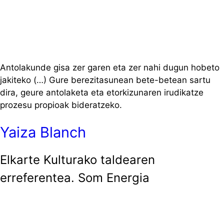
Antolakunde gisa zer garen eta zer nahi dugun hobeto
jakiteko (…) Gure berezitasunean bete-betean sartu
dira, geure antolaketa eta etorkizunaren irudikatze
prozesu propioak bideratzeko.
Yaiza Blanch
Elkarte Kulturako taldearen
erreferentea. Som Energia