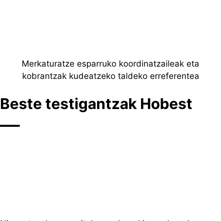
Merkaturatze esparruko koordinatzaileak eta
kobrantzak kudeatzeko taldeko erreferentea
Beste testigantzak
Hobest