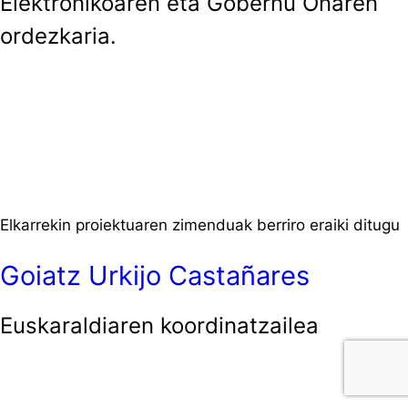
Elektronikoaren eta Gobernu Onaren
ordezkaria.
Elkarrekin proiektuaren zimenduak berriro eraiki ditugu
Goiatz Urkijo Castañares
Euskaraldiaren koordinatzailea