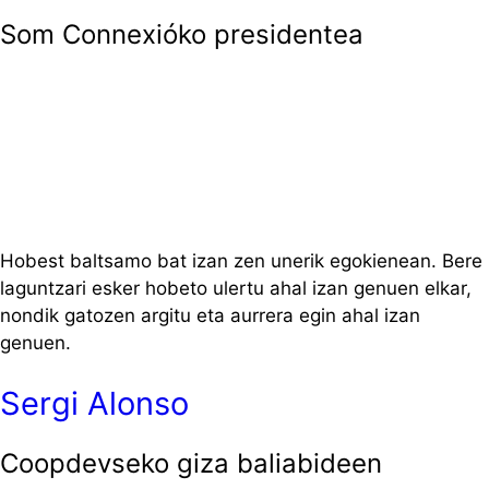
Som Connexióko presidentea
Hobest baltsamo bat izan zen unerik egokienean. Bere
laguntzari esker hobeto ulertu ahal izan genuen elkar,
nondik gatozen argitu eta aurrera egin ahal izan
genuen.
Sergi Alonso
Coopdevseko giza baliabideen