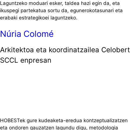
Laguntzeko moduari esker, taldea hazi egin da, eta
ikuspegi partekatua sortu da, egunerokotasunari eta
erabaki estrategikoei laguntzeko.
Núria Colomé
Arkitektoa eta koordinatzailea Celobert
SCCL enpresan
HOBESTek gure kudeaketa-eredua kontzeptualizatzen
eta ondoren gauzatzen lagundu digu, metodologia