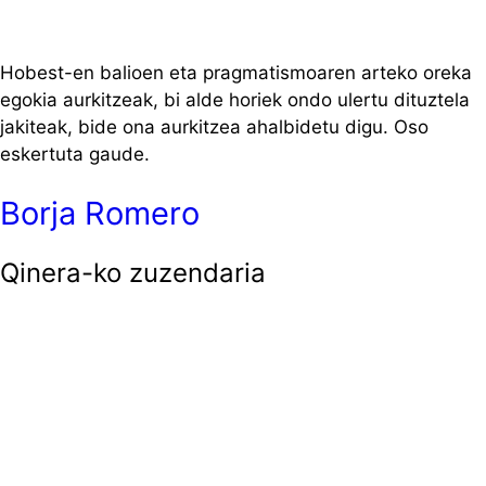
Hobest-en balioen eta pragmatismoaren arteko oreka
egokia aurkitzeak, bi alde horiek ondo ulertu dituztela
jakiteak, bide ona aurkitzea ahalbidetu digu. Oso
eskertuta gaude.
Borja Romero
Qinera-ko zuzendaria