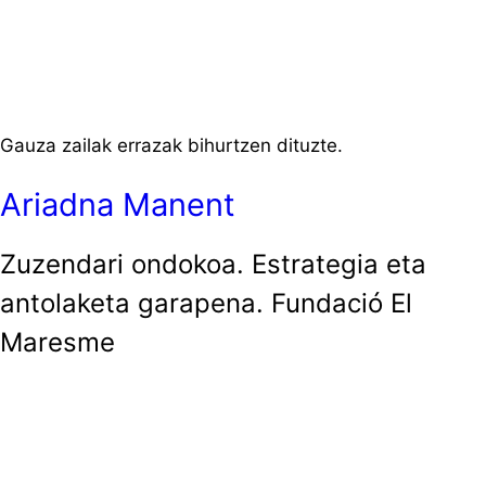
Gauza zailak errazak bihurtzen dituzte.
Ariadna Manent
Zuzendari ondokoa. Estrategia eta
antolaketa garapena. Fundació El
Maresme