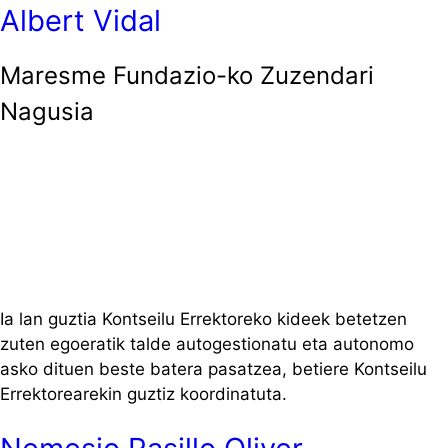
Albert Vidal
Maresme Fundazio-ko Zuzendari
Nagusia
Ia lan guztia Kontseilu Errektoreko kideek betetzen
zuten egoeratik talde autogestionatu eta autonomo
asko dituen beste batera pasatzea, betiere Kontseilu
Errektorearekin guztiz koordinatuta.