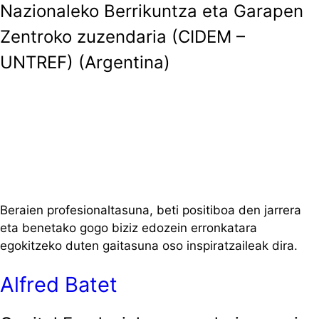
Nazionaleko Berrikuntza eta Garapen
Zentroko zuzendaria (CIDEM –
UNTREF) (Argentina)
Beraien profesionaltasuna, beti positiboa den jarrera
eta benetako gogo biziz edozein erronkatara
egokitzeko duten gaitasuna oso inspiratzaileak dira.
Alfred Batet