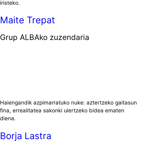
iristeko.
Maite Trepat
Grup ALBAko zuzendaria
Haiengandik azpimarratuko nuke: aztertzeko gaitasun
fina, errealitatea sakonki ulertzeko bidea ematen
diena.
Borja Lastra