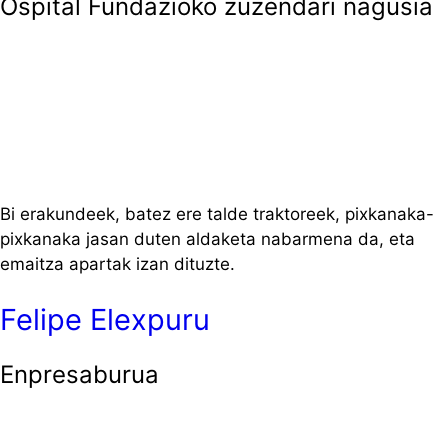
Ospital Fundazioko zuzendari nagusia
Bi erakundeek, batez ere talde traktoreek, pixkanaka-
pixkanaka jasan duten aldaketa nabarmena da, eta
emaitza apartak izan dituzte.
Felipe Elexpuru
Enpresaburua