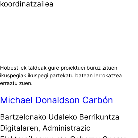
koordinatzailea
Hobest-ek taldeak gure proiektuei buruz zituen
ikuspegiak ikuspegi partekatu batean lerrokatzea
erraztu zuen.
Michael Donaldson Carbón
Bartzelonako Udaleko Berrikuntza
Digitalaren, Administrazio