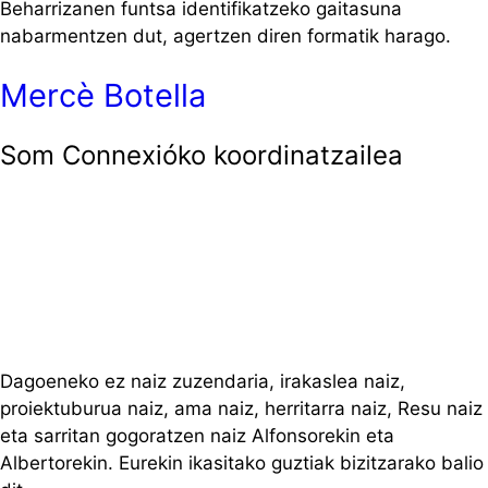
Beharrizanen funtsa identifikatzeko gaitasuna
nabarmentzen dut, agertzen diren formatik harago.
Mercè Botella
Som Connexióko koordinatzailea
Dagoeneko ez naiz zuzendaria, irakaslea naiz,
proiektuburua naiz, ama naiz, herritarra naiz, Resu naiz
eta sarritan gogoratzen naiz Alfonsorekin eta
Albertorekin. Eurekin ikasitako guztiak bizitzarako balio