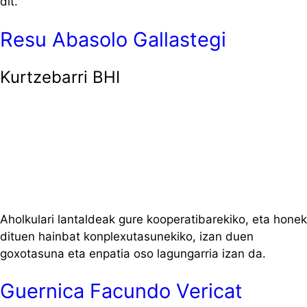
dit.
Resu Abasolo Gallastegi
Kurtzebarri BHI
Aholkulari lantaldeak gure kooperatibarekiko, eta honek
dituen hainbat konplexutasunekiko, izan duen
goxotasuna eta enpatia oso lagungarria izan da.
Guernica Facundo Vericat