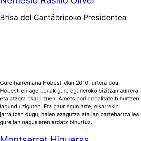
Nemesio Rasillo Oliver
Brisa del Cantábricoko Presidentea
Gure harremana Hobest-ekin 2010. urtera doa.
Hobest-en agerpenak gure eguneroko bizitzan aurrera
eta atzera ekarri zuen. Amets hori errealitate bihurtzen
lagundu ziguten. Eta gaur egun arte, elkarrekin
jarraitzen dugu, haien ezagutza eta lan partehartzailea
gure lan nagusiaren ardatz bihurtuz.
Montserrat Higueras