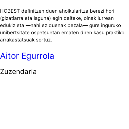
HOBEST definitzen duen aholkularitza berezi hori
(gizatiarra eta laguna) egin daiteke, oinak lurrean
edukiz eta —nahi ez duenak bezala— gure inguruko
unibertsitate ospetsuetan ematen diren kasu praktiko
arrakastatsuak sortuz.
Aitor Egurrola
Zuzendaria