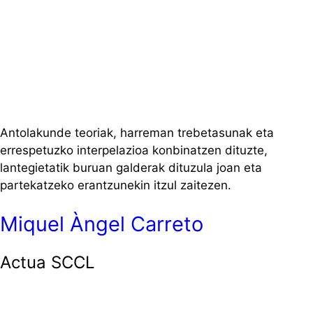
Antolakunde teoriak, harreman trebetasunak eta
errespetuzko interpelazioa konbinatzen dituzte,
lantegietatik buruan galderak dituzula joan eta
partekatzeko erantzunekin itzul zaitezen.
Miquel Àngel Carreto
Actua SCCL