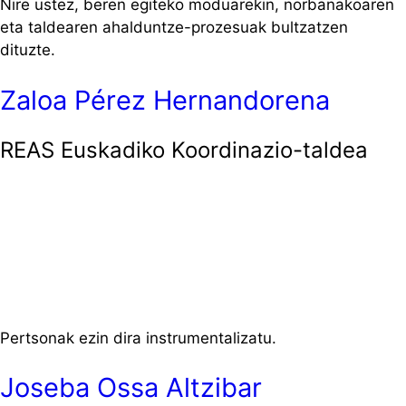
Nire ustez, beren egiteko moduarekin, norbanakoaren
eta taldearen ahalduntze-prozesuak bultzatzen
dituzte.
Zaloa Pérez Hernandorena
REAS Euskadiko Koordinazio-taldea
Pertsonak ezin dira instrumentalizatu.
Joseba Ossa Altzibar