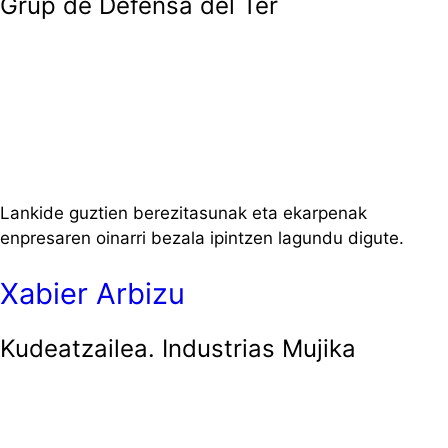
Grup de Defensa del Ter
Lankide guztien berezitasunak eta ekarpenak
enpresaren oinarri bezala ipintzen lagundu digute.
Xabier Arbizu
Kudeatzailea. Industrias Mujika