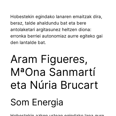
Hobestekin egindako lanaren emaitzak dira,
beraz, talde ahaldundu bat eta bere
antolaketari argitasunez heltzen diona:
erronka berriei autonomiaz aurre egiteko gai
den lantalde bat.
Aram Figueres,
MªOna Sanmartí
eta Núria Brucart
Som Energia
Hobestekin azken urtean egindako lana gure