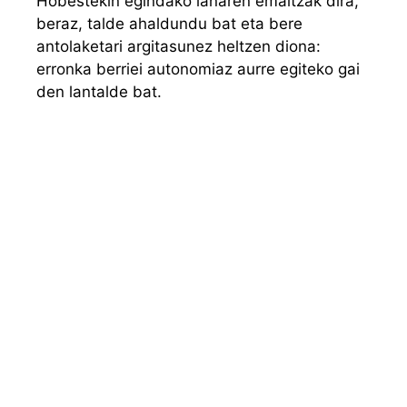
Hobestekin egindako lanaren emaitzak dira,
beraz, talde ahaldundu bat eta bere
antolaketari argitasunez heltzen diona:
erronka berriei autonomiaz aurre egiteko gai
den lantalde bat.