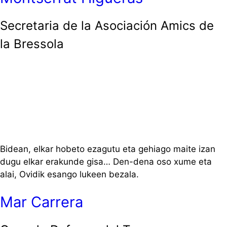
Secretaria de la Asociación Amics de
la Bressola
Bidean, elkar hobeto ezagutu eta gehiago maite izan
dugu elkar erakunde gisa… Den-dena oso xume eta
alai, Ovidik esango lukeen bezala.
Mar Carrera