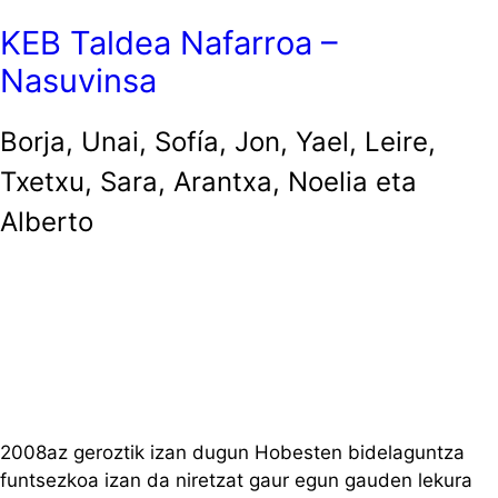
KEB Taldea Nafarroa –
Nasuvinsa
Borja, Unai, Sofía, Jon, Yael, Leire,
Txetxu, Sara, Arantxa, Noelia eta
Alberto
2008az geroztik izan dugun Hobesten bidelaguntza
funtsezkoa izan da niretzat gaur egun gauden lekura