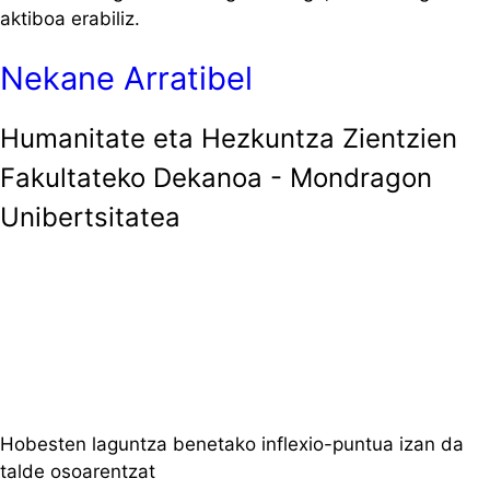
aktiboa erabiliz.
Nekane Arratibel
Humanitate eta Hezkuntza Zientzien
Fakultateko Dekanoa - Mondragon
Unibertsitatea
Hobesten laguntza benetako inflexio-puntua izan da
talde osoarentzat