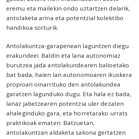
eremu eta mailekin ondo uztartzen delarik,
antolaketa arina eta potentzial kolektibo
handikoa sorturik.
Antolakuntza-garapenean laguntzen diegu
erakundeei. Baldin eta lana autonomiaz
burutzea jada antolakundearen balioetako
bat bada, haien lan autonomoaren ikuskera
propioan oinarrituko den antolakundea
garatzen lagunduko dugu. Eta hala ez bada,
lanaz jabetzearen potentzia uler dezaten
ahaleginduko gara, eta horretarako urrats
praktikoak ematen. Batzuetan,
antolakuntzan aldaketa sakona gertatzen