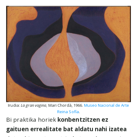
Irudia:
La gran vagina
, Mari Chordà, 1966.
Museo Nacional de Arte
Reina Sofía
.
Bi praktika horiek
konbentzitzen ez
gaituen errealitate bat aldatu nahi izatea