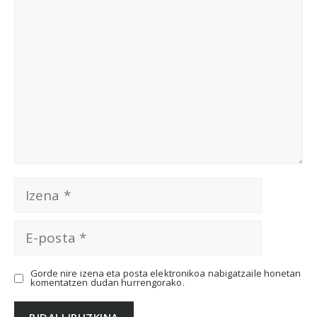
Izena
E-
posta
Gorde nire izena eta posta elektronikoa nabigatzaile honetan
komentatzen dudan hurrengorako.