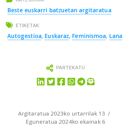
Beste euskarri batzuetan argitaratua
ETIKETAK:
Autogestioa
,
Euskaraz
,
Feminismoa
,
Lana
PARTEKATU
Argitaratua 2023ko urtarrilak 13
Eguneratua 2024ko ekainak 6