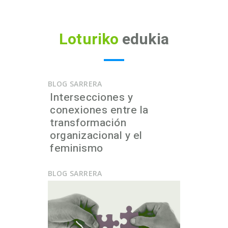
Loturiko
edukia
BLOG SARRERA
Intersecciones y
conexiones entre la
transformación
organizacional y el
feminismo
BLOG SARRERA