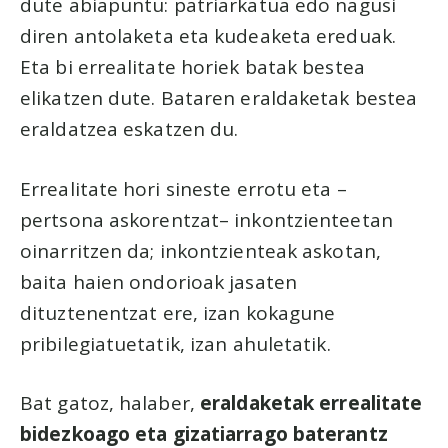
dute abiapuntu: patriarkatua edo nagusi
diren antolaketa eta kudeaketa ereduak.
Eta bi errealitate horiek batak bestea
elikatzen dute. Bataren eraldaketak bestea
eraldatzea eskatzen du.
Errealitate hori sineste errotu eta –
pertsona askorentzat– inkontzienteetan
oinarritzen da; inkontzienteak askotan,
baita haien ondorioak jasaten
dituztenentzat ere, izan kokagune
pribilegiatuetatik, izan ahuletatik.
Bat gatoz, halaber,
eraldaketak errealitate
bidezkoago eta gizatiarrago baterantz