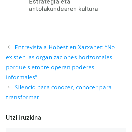
Estrategia eta
antolakundearen kultura
Entrevista a Hobest en Xarxanet: “No
existen las organizaciones horizontales
porque siempre operan poderes
informales”
Silencio para conocer, conocer para
transformar
Utzi iruzkina
Iruzkina