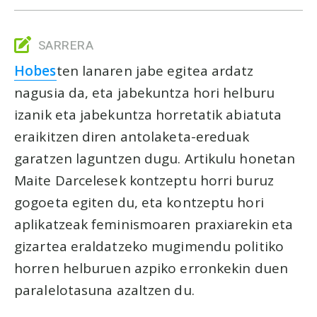
SARRERA
Hobes
ten lanaren jabe egitea ardatz
nagusia da, eta jabekuntza hori helburu
izanik eta jabekuntza horretatik abiatuta
eraikitzen diren antolaketa-ereduak
garatzen laguntzen dugu. Artikulu honetan
Maite Darcelesek kontzeptu horri buruz
gogoeta egiten du, eta kontzeptu hori
aplikatzeak feminismoaren praxiarekin eta
gizartea eraldatzeko mugimendu politiko
horren helburuen azpiko erronkekin duen
paralelotasuna azaltzen du.