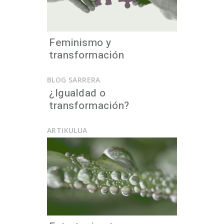
Feminismo y
transformación
BLOG SARRERA
¿Igualdad o
transformación?
ARTIKULUA