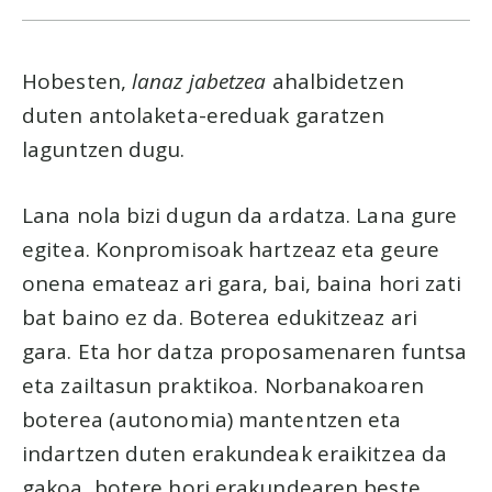
Hobesten,
lanaz jabetzea
ahalbidetzen
duten antolaketa-ereduak garatzen
laguntzen dugu.
Lana nola bizi dugun da ardatza. Lana gure
egitea. Konpromisoak hartzeaz eta geure
onena emateaz ari gara, bai, baina hori zati
bat baino ez da. Boterea edukitzeaz ari
gara. Eta hor datza proposamenaren funtsa
eta zailtasun praktikoa. Norbanakoaren
boterea (autonomia) mantentzen eta
indartzen duten erakundeak eraikitzea da
gakoa, botere hori erakundearen beste