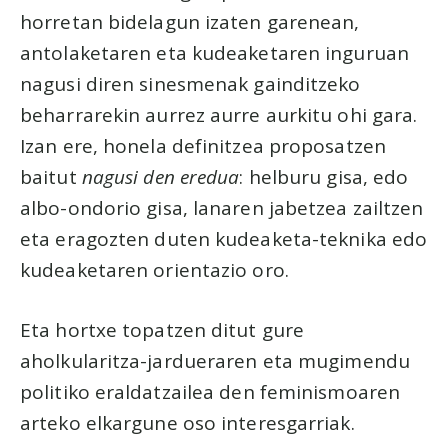
horretan bidelagun izaten garenean,
antolaketaren eta kudeaketaren inguruan
nagusi diren sinesmenak gainditzeko
beharrarekin aurrez aurre aurkitu ohi gara.
Izan ere, honela definitzea proposatzen
baitut
nagusi den eredua
: helburu gisa, edo
albo-ondorio gisa, lanaren jabetzea zailtzen
eta eragozten duten kudeaketa-teknika edo
kudeaketaren orientazio oro.
Eta hortxe topatzen ditut gure
aholkularitza-jardueraren eta mugimendu
politiko eraldatzailea den feminismoaren
arteko elkargune oso interesgarriak.