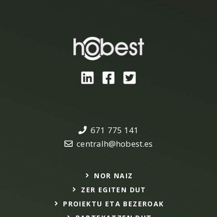
671 775 141
centralh@hobest.es
NOR NAIZ
ZER EGITEN DUT
PROIEKTU ETA BEZEROAK