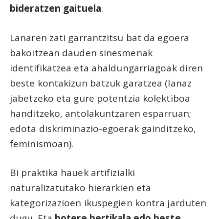
bideratzen gaituela
.
Lanaren zati garrantzitsu bat da egoera
bakoitzean dauden sinesmenak
identifikatzea eta ahaldungarriagoak diren
beste kontakizun batzuk garatzea (lanaz
jabetzeko eta gure potentzia kolektiboa
handitzeko, antolakuntzaren esparruan;
edota diskriminazio-egoerak gainditzeko,
feminismoan).
Bi praktika hauek artifizialki
naturalizatutako hierarkien eta
kategorizazioen ikuspegien kontra jarduten
dugu. Eta
botere bertikala edo beste