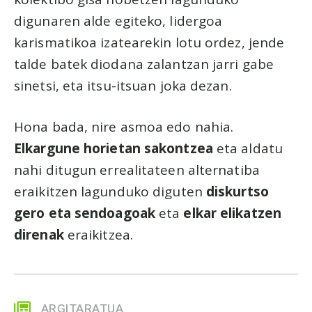
digunaren alde egiteko, lidergoa
karismatikoa izatearekin lotu ordez, jende
talde batek diodana zalantzan jarri gabe
sinetsi, eta itsu-itsuan joka dezan.
Hona bada, nire asmoa edo nahia.
Elkargune horietan sakontzea
eta aldatu
nahi ditugun errealitateen alternatiba
eraikitzen lagunduko diguten
diskurtso
gero eta sendoagoak
eta
elkar elikatzen
direnak
eraikitzea.
ARGITARATUA