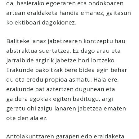
da, hasierako egoeraren eta ondokoaren
artean eraldaketa handia emanez, gaitasun
kolektiboari dagokionez.
Baliteke lanaz jabetzearen kontzeptu hau
abstraktua suertatzea. Ez dago arau eta
jarraibide argirik jabetze hori lortzeko.
Erakunde bakoitzak bere bidea egin behar
du eta eredu propioa asmatu. Hala ere,
erakunde bat aztertzen dugunean eta
galdera egokiak egiten baditugu, argi
geratu ohi zaigu lanaren jabetzea ematen
ote den ala ez.
Antolakuntzaren garapen edo eraldaketa