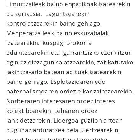
Limurtzaileak baino enpatikoak izatearekin
du zerikusia. Laguntzearekin
kontrolatzearekin baino gehiago.
Menperatzaileak baino eskuzabalak
izatearekin. Ikuspegi orokorra
edukitzearekin eta garrantzizko ezerk itzuri
egin ez diezagun saiatzearekin, zatikatutako
jakintza-arlo batean adituak izatearekin
baino gehiago. Esplotazioaren edo
paternalismoaren ordez elkar zaintzearekin.
Norberaren interesaren ordez interes
kolektiboarekin. Lehiaren ordez
lankidetzarekin. Lidergoa guztion artean
dugunaz arduratzea dela ulertzearekin,
kolektibo gisa hobetzen lagunduko