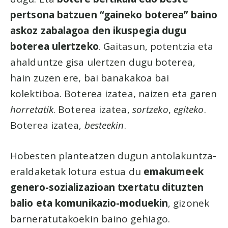
pertsona batzuen “gaineko boterea” baino
askoz zabalagoa den ikuspegia dugu
boterea ulertzeko
. Gaitasun, potentzia eta
ahalduntze gisa ulertzen dugu boterea,
hain zuzen ere, bai banakakoa bai
kolektiboa. Boterea izatea, naizen eta garen
horretatik
. Boterea izatea,
sortzeko
,
egiteko
.
Boterea izatea,
besteekin
.
Hobesten planteatzen dugun antolakuntza-
eraldaketak lotura estua du
emakumeek
genero-sozializazioan txertatu dituzten
balio eta komunikazio-moduekin
, gizonek
barneratutakoekin baino gehiago.