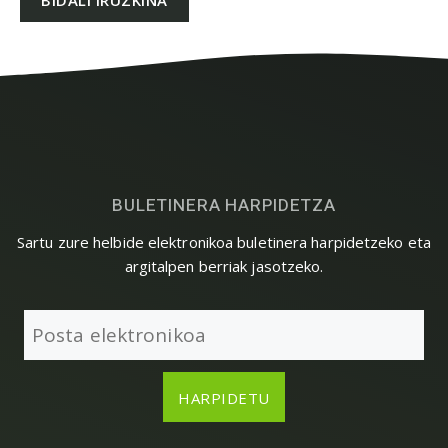
BULETINERA HARPIDETZA
Sartu zure helbide elektronikoa buletinera harpidetzeko eta
argitalpen berriak jasotzeko.