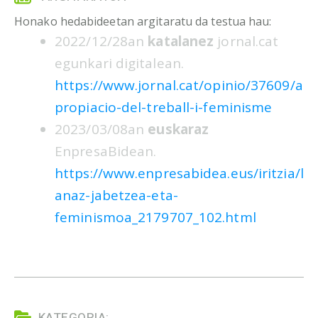
Honako hedabideetan argitaratu da testua hau:
2022/12/28an
katalanez
jornal.cat
egunkari digitalean.
https://www.jornal.cat/opinio/37609/a
propiacio-del-treball-i-feminisme
2023/03/08an
euskaraz
EnpresaBidean.
https://www.enpresabidea.eus/iritzia/l
anaz-jabetzea-eta-
feminismoa_2179707_102.html
KATEGORIA: