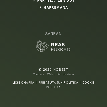
PARTEKATZEN DUT
HARREMANA
SAREAN
© 2026 HOBEST
Trebere | Web orrien diseinua
LEGE OHARRA
|
PRIBATUTASUN POLITIKA
|
COOKIE
POLITIKA