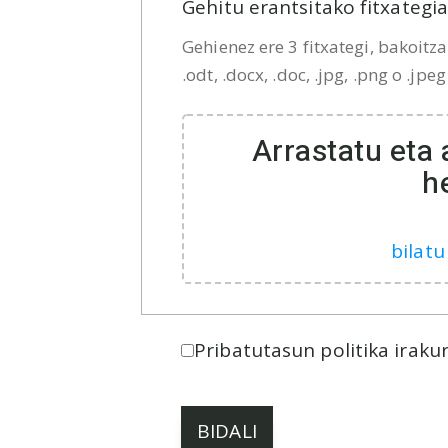
Gehitu erantsitako fitxategi
Gehienez ere 3 fitxategi, bakoit
.odt, .docx, .doc, .jpg, .png o .jpeg
Arrastatu eta 
h
bilatu
Pribatutasun politika iraku