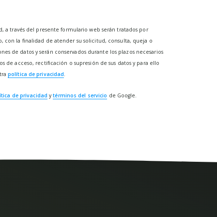
d, a través del presente formulario web serán tratados por
con la finalidad de atender su solicitud, consulta, queja o
nes de datos y serán conservados durante los plazos necesarios
s de acceso, rectificación o supresión de sus datos y para ello
tra
política de privacidad
.
ítica de privacidad
y
términos del servicio
de Google.