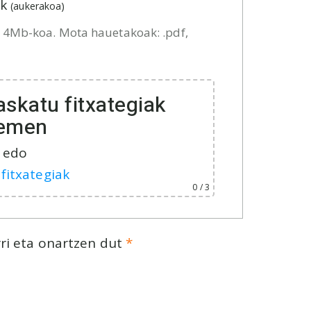
ak
(aukerakoa)
za 4Mb-koa. Mota hauetakoak: .pdf,
askatu fitxategiak
emen
edo
 fitxategiak
0
/ 3
rri eta onartzen dut
*