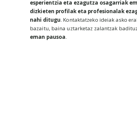
esperientzia eta ezagutza osagarriak 
dizkieten profilak eta profesionalak eza
nahi ditugu
. Kontaktatzeko ideiak asko er
bazaitu, baina uztarketaz zalantzak baditu
eman pausoa
.