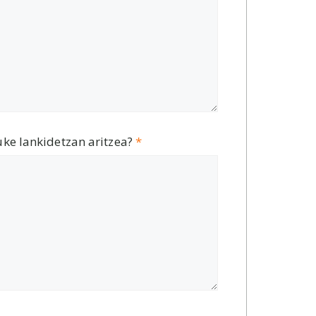
uke lankidetzan aritzea?
*