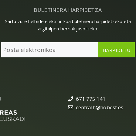
BULETINERA HARPIDETZA
Sartu zure helbide elektronikoa buletinera harpidetzeko eta
argitalpen berriak jasotzeko.
N
671 775 141
centralh@hobest.es