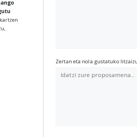
emango
gutu
akartzen
zu,
Zertan eta nola gustatuko litzaiz