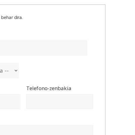
 behar dira.
Telefono-zenbakia