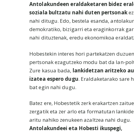
Antolakundeen eraldaketaren bidez era
soziala bultzatu nahi duten pertsonak
ez
nahi ditugu. Edo, bestela esanda, antolaku
demokratiko, bizigarri eta eraginkorrak ga
nahi dituztenak, eredu ekonomikoa eraldat
Hobestekin interes hori partekatzen duzue
pertsonak ezagutzeko modu bat da lan-polt
Zure kasua bada,
lankidetzan aritzeko a
izatea espero dugu
. Eraldaketarako sare 
bat egin nahi dugu.
Batez ere, Hobestetik zerk erakartzen zaitu
zergatik eta zer arlo eta formatutan lankid
aritu nahiko zenukeen azaltzea nahi dugu.
Antolakundeei eta Hobesti ikuspegi,