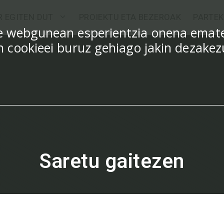
R EGITEN DUT
PROIEKTU ETA BEZEROAK
PARTEK
ure webgunean esperientzia onena emat
en cookieei buruz gehiago jakin dezake
Saretu gaitezen