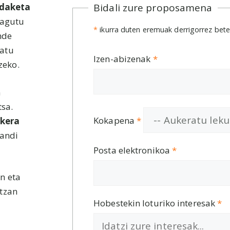
ldaketa
Bidali zure proposamena
agutu
*
ikurra duten eremuak derrigorrez bete
nde
ratu
Izen-abizenak
*
zeko.
n
sa.
Kokapena
*
ukera
handi
Posta elektronikoa
*
en eta
etzan
Hobestekin loturiko interesak
*