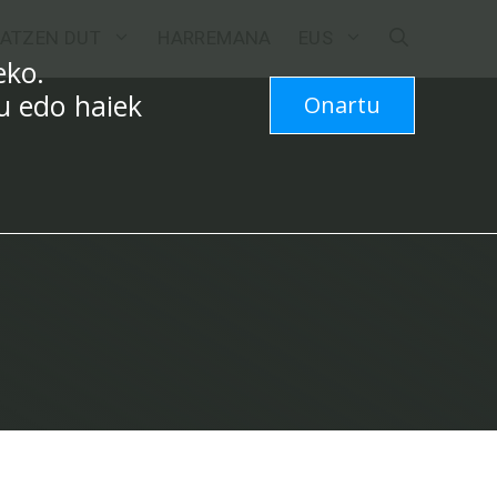
ATZEN DUT
HARREMANA
EUS
eko.
zu edo haiek
Onartu