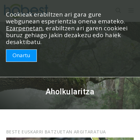
Edukira
M
salto
Cookieak erabiltzen ari gara gure
webgunean esperientzia onena emateko.
egin
Ezarpenetan
, erabiltzen ari garen cookieei
buruz gehiago jakin dezakezu edo haiek
desaktibatu.
Onartu
Aholkularitza
BESTE EUSKARRI BATZUETAN ARGITARATUA