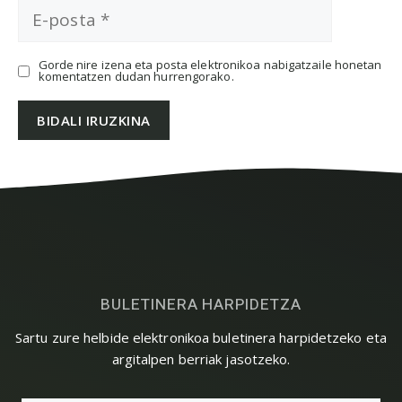
E-
posta
Gorde nire izena eta posta elektronikoa nabigatzaile honetan
komentatzen dudan hurrengorako.
BULETINERA HARPIDETZA
Sartu zure helbide elektronikoa buletinera harpidetzeko eta
argitalpen berriak jasotzeko.