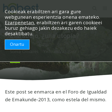
Edukira
M
salto
Cookieak erabiltzen ari gara gure
webgunean esperientzia onena emateko.
egin
Ezarpenetan
, erabiltzen ari garen cookieei
buruz gehiago jakin dezakezu edo haiek
desaktibatu.
El trabajo, ¿una utopía?
Onartu
Sonia Olivares
Yezirah Vazquez
Este post se enmarca en el Foro de Igualdad
de Emakunde-2013, como estela del mismo.