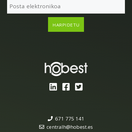
671 775 141
centralh@hobest.es