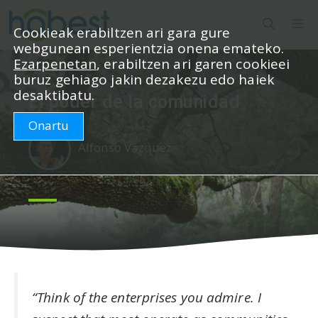
Edukira
M
salto
Cookieak erabiltzen ari gara gure
webgunean esperientzia onena emateko.
egin
Ezarpenetan
, erabiltzen ari garen cookieei
buruz gehiago jakin dezakezu edo haiek
desaktibatu.
El poder de la comunidad
Onartu
Alfonso Vázquez
“Think of the enterprises you admire. I