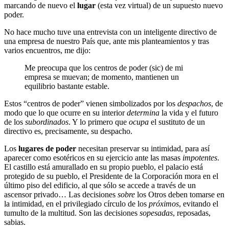
marcando de nuevo el
lugar
(esta vez virtual) de un supuesto nuevo
poder.
No hace mucho tuve una entrevista con un inteligente directivo de
una empresa de nuestro País que, ante mis planteamientos y tras
varios encuentros, me dijo:
Me preocupa que los centros de poder (sic) de mi
empresa se muevan; de momento, mantienen un
equilibrio bastante estable.
Estos “centros de poder” vienen simbolizados por los
despachos
, de
modo que lo que ocurre en su interior
determina
la vida y el futuro
de los
subordinados
. Y lo primero que
ocupa
el sustituto de un
directivo es, precisamente, su despacho.
Los
lugares de poder
necesitan preservar su intimidad, para así
aparecer como esotéricos en su ejercicio ante las masas
impotentes
.
El castillo está amurallado en su propio pueblo, el palacio está
protegido de su pueblo, el Presidente de la Corporación mora en el
último piso del edificio, al que sólo se accede a través de un
ascensor privado… Las decisiones
sobre
los Otros deben tomarse en
la intimidad, en el privilegiado círculo de los
próximos
, evitando el
tumulto de la multitud. Son las decisiones
sopesadas
, reposadas,
sabias.