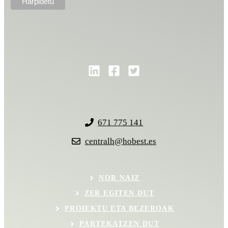
671 775 141
centralh@hobest.es
NOR NAIZ
ZER EGITEN DUT
PROIEKTU ETA BEZEROAK
PARTEKATZEN DUT