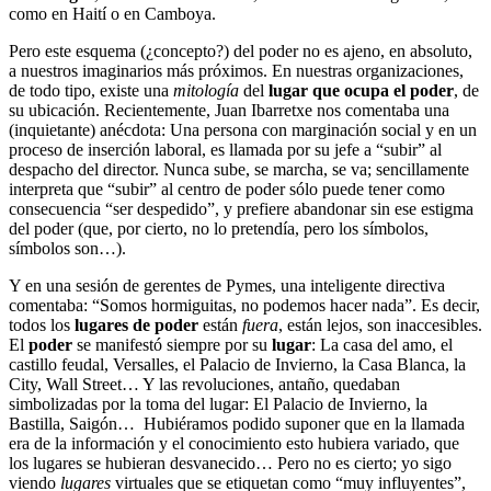
como en Haití o en Camboya.
Pero este esquema (¿concepto?) del poder no es ajeno, en absoluto,
a nuestros imaginarios más próximos. En nuestras organizaciones,
de todo tipo, existe una
mitología
del
lugar que ocupa el poder
, de
su ubicación. Recientemente, Juan Ibarretxe nos comentaba una
(inquietante) anécdota: Una persona con marginación social y en un
proceso de inserción laboral, es llamada por su jefe a “subir” al
despacho del director. Nunca sube, se marcha, se va; sencillamente
interpreta que “subir” al centro de poder sólo puede tener como
consecuencia “ser despedido”, y prefiere abandonar sin ese estigma
del poder (que, por cierto, no lo pretendía, pero los símbolos,
símbolos son…).
Y en una sesión de gerentes de Pymes, una inteligente directiva
comentaba: “Somos hormiguitas, no podemos hacer nada”. Es decir,
todos los
lugares de poder
están
fuera
, están lejos, son inaccesibles.
El
poder
se manifestó siempre por su
lugar
: La casa del amo, el
castillo feudal, Versalles, el Palacio de Invierno, la Casa Blanca, la
City, Wall Street… Y las revoluciones, antaño, quedaban
simbolizadas por la toma del lugar: El Palacio de Invierno, la
Bastilla, Saigón… Hubiéramos podido suponer que en la llamada
era de la información y el conocimiento esto hubiera variado, que
los lugares se hubieran desvanecido… Pero no es cierto; yo sigo
viendo
lugares
virtuales que se etiquetan como “muy influyentes”,