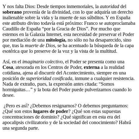
Y nos falta Dios: Desde tiempos inmemoriales, la
autoridad
del
soberano
provenía de la divinidad, con lo que adquiría un derecho
inalienable sobre la vida y la muerte de sus súbditos. Y en España
este atributo divino todavía está próximo: Franco se autoproclamaba
Caudillo de España “por la Gracia de Dios”. Por mucho que
estemos en la Galaxia Internet, esta necesidad de preservar el Poder
por mediación de una
mitología,
no sólo no ha desaparecido, sino
que, tras la
muerte de Dios
, se ha acentuado la búsqueda de la capa
esotérica que lo preserve de la voz y la vista de la multitud.
Así, en el
imaginario colectivo
, el Poder se presenta como una
Cosa
, atesorada en los Centros de Poder,
externa
a la realidad
cotidiana, ajena al discurrir del Acontecimiento, siempre en una
posición de
superioridad cosificada
, inmune a cualquier resistencia.
Nada de extraño, pues, la expresión antes citada: “Somos
hormiguitas…” y la bota del Poder puede pulverizarnos cuando lo
desee.
¿Pero es así? ¿Debemos resignarnos? O debemos preguntarnos:
¿Qué son estos
lugares de poder
? ¿Qué son estas supuestas
concentraciones de dominio? ¿Qué significan en esta era del
apocalipsis civilizatorio y de la sociedad del conocimiento? Habrá
una segunda parte.