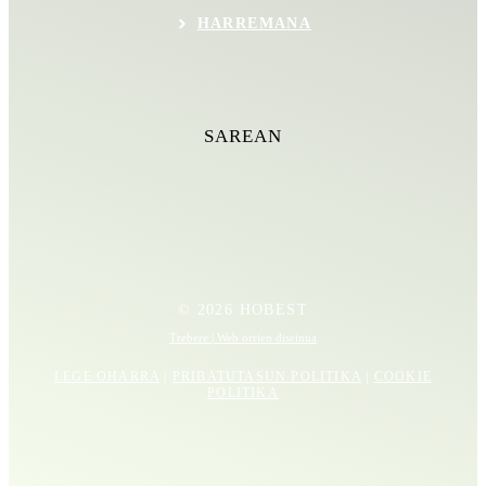
HARREMANA
SAREAN
© 2026 HOBEST
Trebere | Web orrien diseinua
LEGE OHARRA
|
PRIBATUTASUN POLITIKA
|
COOKIE
POLITIKA