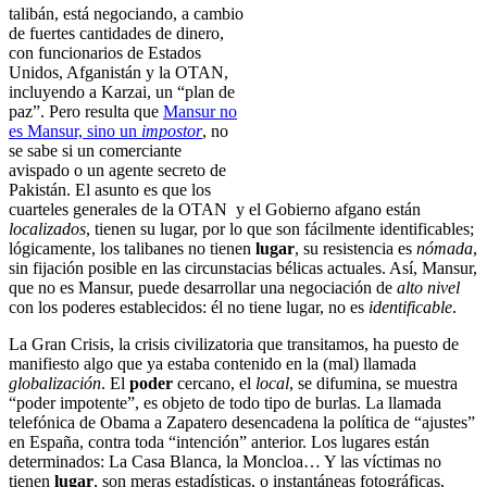
talibán, está negociando, a cambio
de fuertes cantidades de dinero,
con funcionarios de Estados
Unidos, Afganistán y la OTAN,
incluyendo a Karzai, un “plan de
paz”. Pero resulta que
Mansur no
es Mansur, sino un
impostor
, no
se sabe si un comerciante
avispado o un agente secreto de
Pakistán. El asunto es que los
cuarteles generales de la OTAN y el Gobierno afgano están
localizados
, tienen su lugar, por lo que son fácilmente identificables;
lógicamente, los talibanes no tienen
lugar
, su resistencia es
nómada
,
sin fijación posible en las circunstacias bélicas actuales. Así, Mansur,
que no es Mansur, puede desarrollar una negociación de
alto nivel
con los poderes establecidos: él no tiene lugar, no es
identificable
.
La Gran Crisis, la crisis civilizatoria que transitamos, ha puesto de
manifiesto algo que ya estaba contenido en la (mal) llamada
globalización
. El
poder
cercano, el
local
, se difumina, se muestra
“poder impotente”, es objeto de todo tipo de burlas. La llamada
telefónica de Obama a Zapatero desencadena la política de “ajustes”
en España, contra toda “intención” anterior. Los lugares están
determinados: La Casa Blanca, la Moncloa… Y las víctimas no
tienen
lugar
, son meras estadísticas, o instantáneas fotográficas,