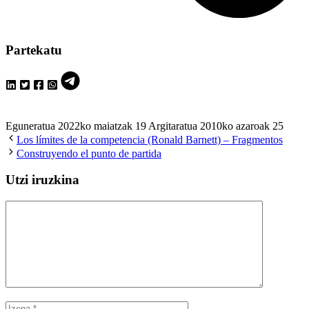
Partekatu
Eguneratua 2022ko maiatzak 19
Argitaratua 2010ko azaroak 25
Los límites de la competencia (Ronald Barnett) – Fragmentos
Construyendo el punto de partida
Utzi iruzkina
Iruzkina
Izena
E-