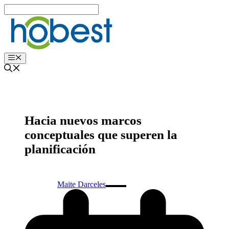
Edukira
salto
egin
Menu
Hacia nuevos marcos
conceptuales que superen la
planificación
Maite Darceles