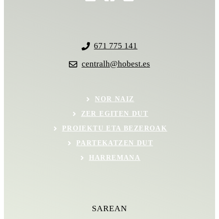
671 775 141
centralh@hobest.es
NOR NAIZ
ZER EGITEN DUT
PROIEKTU ETA BEZEROAK
PARTEKATZEN DUT
HARREMANA
SAREAN