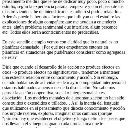
pensamiento me dirá que le he de dedicar muy poco, poco o mucho
estudio, según la experiencia pasada; empezaré y con el paso de los
días iré viendo si he de intensificar el estudio o si podría relajarlo…
Además puede haber otros factores que influyan en el estudio: las
explicaciones de algún compañero que me ayudan a entenderlo
antes, algún problema sentimental que interfiere, algún percance,
etc. Todos ellos serán acontecimientos no predecibles.
En este sencillo ejemplo vemos con claridad que lo natural es no
planificar demasiado. ¿Por qué nos empeñamos entones en
planificar en situaciones que pudiéramos considerar como agregadas
de esta?
Diría que cuando el desarrollo de la acción no produce efectos en
otros –o produce efectos no significativos–, tendemos a mantener
una estrecha relación entre conocimiento y acción. Sin embargo,
cuando hablamos de actividades de mayor complejidad interpersonal
estamos habituados a pensar desde la disociación. No sabemos
pensar la acción cooperativa, social o interpersonal sin esa
disociación. Los modelos mentales de autoorganización no han sido
construidos o extendidos o trillados… Así, la inercia del lenguaje
que utilizamos en el pensamiento que disocia conocimiento y acción
nos impide rastrear, explorar, imaginar otros caminos (porque
“primero hay que establecer el objetivo y luego definir los pasos que
nos llevan a él y luego asignar a cada uno la tarea que le