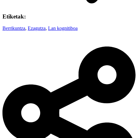
Etiketak:
Berrikuntza
,
Ezagutza
,
Lan kognitiboa