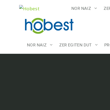
Edukira
NOR NAIZ
ZE
salto
egin
NOR NAIZ
ZER EGITEN DUT
PR