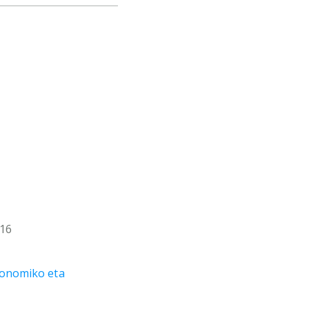
 16
konomiko eta