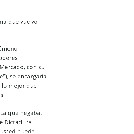
rma que vuelvo
nómeno
poderes
l Mercado, con su
te
), se encargaría
r lo mejor que
s.
tica que negaba,
e Dictadura
 usted puede