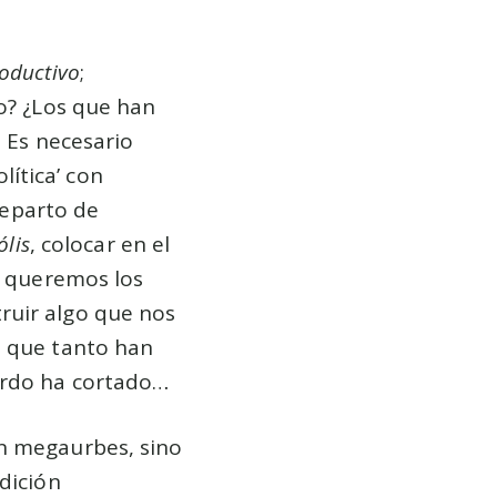
oductivo
;
o? ¿Los que han
 Es necesario
olítica’ con
 reparto de
ólis
, colocar en el
d queremos los
uir algo que nos
d que tanto han
urdo ha cortado…
en megaurbes, sino
dición