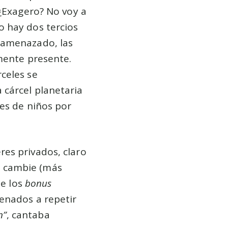
 ¿Exagero? No voy a
o hay dos tercios
 amenazado, las
mente presente.
celes se
 cárcel planetaria
les de niños por
es privados, claro
go cambie (más
de los
bonus
denados a repetir
n”
, cantaba