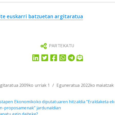
te euskarri batzuetan argitaratua
PARTEKATU
gitaratua 2009ko urriak 1
Eguneratua 2022ko maiatzak
ustapen Ekonomikoko diputatuaren hitzaldia “Eraldaketa e
en-proposamenak” jardunaldian
anatu egin daiteke?