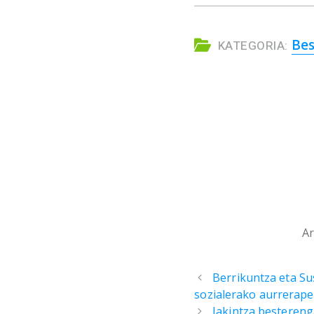
Bes
KATEGORIA:
Ar
Berrikuntza eta S
sozialerako aurrerap
Jakintza bestereng