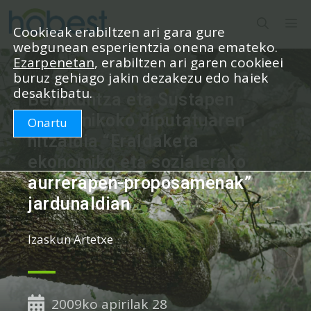
Edukira
M
salto
Cookieak erabiltzen ari gara gure
webgunean esperientzia onena emateko.
egin
Ezarpenetan
, erabiltzen ari garen cookieei
buruz gehiago jakin dezakezu edo haiek
desaktibatu.
Berrikuntza eta Sustapen
Ekonomikoko diputatuaren
Onartu
hitzaldia “Eraldaketa
ekonomiko eta sozialerako
aurrerapen-proposamenak”
jardunaldian
Izaskun Artetxe
2009ko apirilak 28