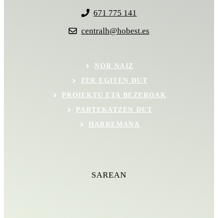
671 775 141
centralh@hobest.es
NOR NAIZ
ZER EGITEN DUT
PROIEKTU ETA BEZEROAK
PARTEKATZEN DUT
HARREMANA
SAREAN