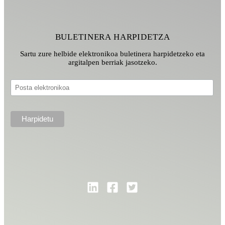
BULETINERA HARPIDETZA
Sartu zure helbide elektronikoa buletinera harpidetzeko eta
argitalpen berriak jasotzeko.