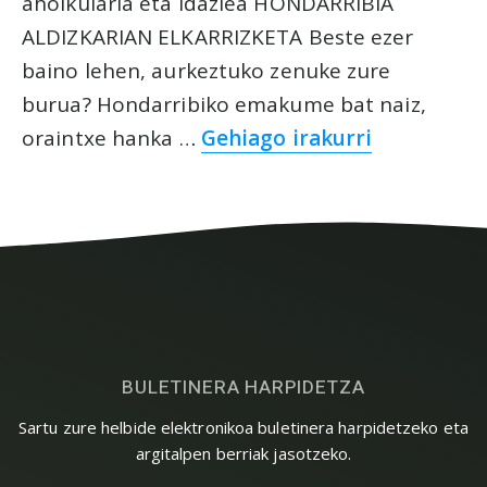
aholkularia eta idazlea HONDARRIBIA
ALDIZKARIAN ELKARRIZKETA Beste ezer
baino lehen, aurkeztuko zenuke zure
burua? Hondarribiko emakume bat naiz,
oraintxe hanka …
Gehiago irakurri
BULETINERA HARPIDETZA
Sartu zure helbide elektronikoa buletinera harpidetzeko eta
argitalpen berriak jasotzeko.