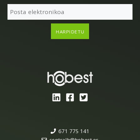
671 775 141
centralh@hobest.es