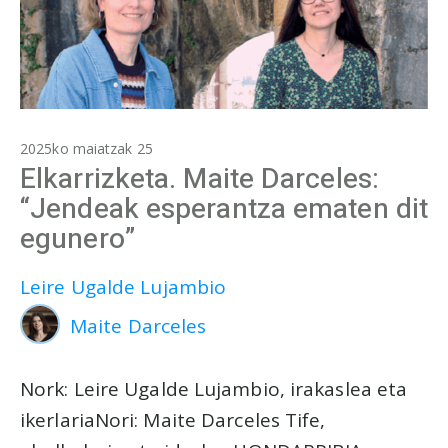
2025ko maiatzak 25
Elkarrizketa. Maite Darceles:
“Jendeak esperantza ematen dit
egunero”
Leire Ugalde Lujambio
Maite Darceles
Nork: Leire Ugalde Lujambio, irakaslea eta
ikerlariaNori: Maite Darceles Tife,